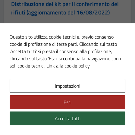
Distribuzione dei kit per il conferimento dei
rifiuti (aggiornamento del 16/08/2022)
Questo sito utilizza cookie tecnici e, previo consenso,
cookie di profilazione di terze parti. Cliccando sul tasto
NOTIZIE
09 AGO 2022
'Accetta tutti' si presta il consenso alla profilazione,
cliccando sul tasto 'Esci' si continua la navigazione con i
Raccolta differenziata dei rifiuti
soli cookie tecnici.
Link alla cookie policy
distribuzione kit
Impostazioni
Esci
NOTIZIE
08 AGO 2022
Emergenza siccita’
Accetta tutti