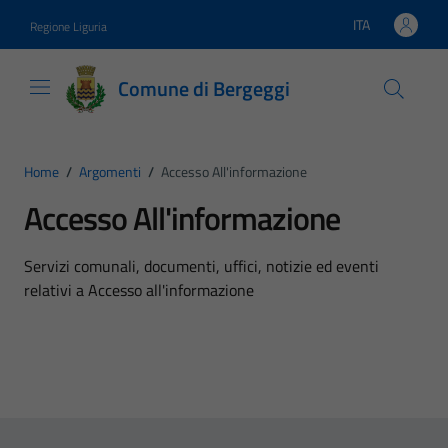
Vai ai contenuti
Vai al footer
ITA
Regione Liguria
Lingua attiva:
Comune di Bergeggi
Home
/
Argomenti
/
Accesso All'informazione
Accesso All'informazione
Dettagli dell'argomento
Servizi comunali, documenti, uffici, notizie ed eventi
relativi a Accesso all'informazione