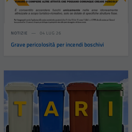
NOTIZIE
04 LUG 26
Grave pericolosità per incendi boschivi