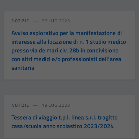
Tecnici
Questi cookie
sono necessari
NOTIZIE
27 LUG 2023
per il
Avviso esplorativo per la manifestazione di
funzionamento
interesse alla locazione di n. 1 studio medico
del sito e non
presso via de mari civ. 28b in condivisione
possono
essere
con altri medici e/o professionisti dell’area
disabilitati.
sanitaria
Questi cookie
non raccolgono
informazioni
personali.
NOTIZIE
19 LUG 2023
Tessera di viaggio t.p.l. linea s.r.l. tragitto
casa/scuola anno scolastico 2023/2024