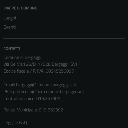
disabilitati.
VIVERE IL COMUNE
Questi cookie
Luoghi
non raccolgono
informazioni
Eventi
personali.
CONTATTI
Comune di Bergeggi
Via De Mari 28/D, 17028 Bergeggi (SV)
Codice fiscale / P. IVA: 00245250097
Email:
bergeggi@comune.bergeggi.sv.it
PEC:
protocollo@pec.comune.bergeggi.sv.it
Centralino unico: 019.257901
Polizia Municipale: 019 859992
Leggi le FAQ