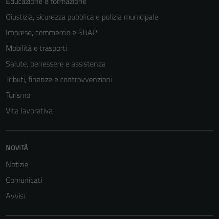
Educazione e formazione
Giustizia, sicurezza pubblica e polizia municipale
Imprese, commercio e SUAP
Mobilità e trasporti
Salute, benessere e assistenza
Tributi, finanze e contravvenzioni
Turismo
Vita lavorativa
Tecnici
Questi cookie
NOVITÀ
sono necessari
Notizie
per il
Comunicati
funzionamento
del sito e non
Avvisi
possono
essere