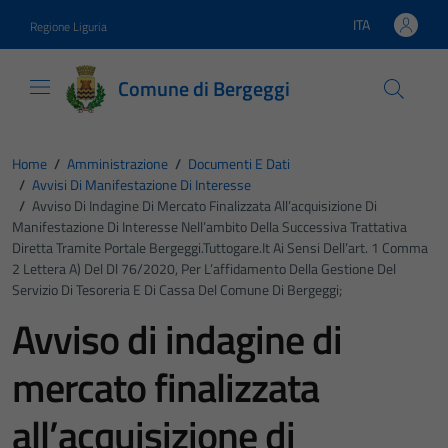
Vai ai contenuti
Vai al footer
ITA
Regione Liguria
Lingua attiva:
Comune di Bergeggi
Home
/
Amministrazione
/
Documenti E Dati
/
Avvisi Di Manifestazione Di Interesse
/
Avviso Di Indagine Di Mercato Finalizzata All’acquisizione Di
Manifestazione Di Interesse Nell’ambito Della Successiva Trattativa
Diretta Tramite Portale Bergeggi.tuttogare.it Ai Sensi Dell’art. 1 Comma
2 Lettera A) Del Dl 76/2020, Per L’affidamento Della Gestione Del
Servizio Di Tesoreria E Di Cassa Del Comune Di Bergeggi;
Avviso di indagine di
mercato finalizzata
all’acquisizione di