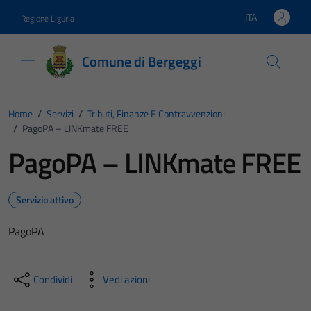
Vai ai contenuti
Vai al footer
ITA
Regione Liguria
Lingua attiva:
Comune di Bergeggi
Home
/
Servizi
/
Tributi, Finanze E Contravvenzioni
/
PagoPA – LINKmate FREE
PagoPA – LINKmate FREE
Servizio attivo
PagoPA
Condividi
Vedi azioni