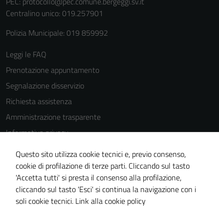
PEC:
protocollo@pec.comune.bergeggi.sv.it
Centralino unico: 019.257901
Polizia Municipale: 019 859992
Leggi le FAQ
Prenotazione appuntamento
Segnalazione disservizio
Richiesta assistenza
Amministrazione trasparente
Informativa privacy
Cookie Policy
Questo sito utilizza cookie tecnici e, previo consenso,
Note legali
cookie di profilazione di terze parti. Cliccando sul tasto
'Accetta tutti' si presta il consenso alla profilazione,
Dichiarazione di accessibilità
cliccando sul tasto 'Esci' si continua la navigazione con i
Piano di miglioramento del sito
soli cookie tecnici.
Link alla cookie policy