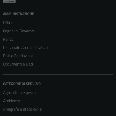
AMMINISTRAZIONE
Uffici
Tecnici
Organi di Governo
Questi cookie
Politici
sono necessari
Personale Amministrativo
per il
funzionamento
Enti e Fondazioni
del sito e non
Documenti e Dati
possono
essere
disabilitati.
CATEGORIE DI SERVIZIO
Questi cookie
non raccolgono
Agricoltura e pesca
informazioni
Ambiente
personali.
Anagrafe e stato civile