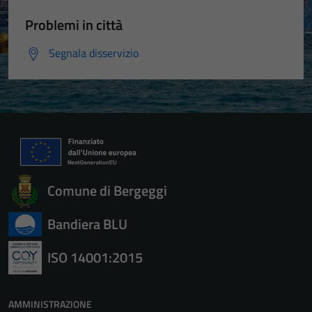
possono
essere
Problemi in città
disabilitati.
Questi cookie
Segnala disservizio
non raccolgono
informazioni
personali.
Comune di Bergeggi
Bandiera BLU
ISO 14001:2015
AMMINISTRAZIONE