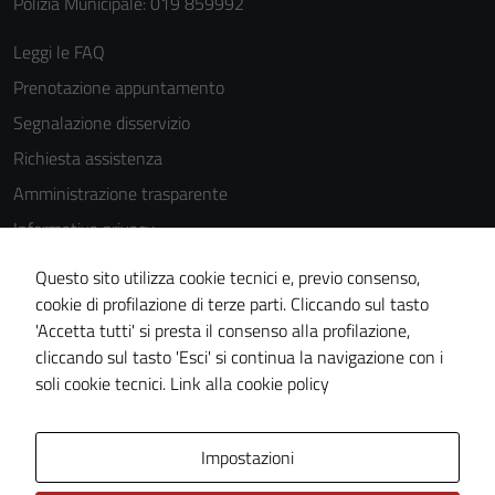
Polizia Municipale: 019 859992
Leggi le FAQ
Prenotazione appuntamento
Segnalazione disservizio
Richiesta assistenza
Amministrazione trasparente
Informativa privacy
Cookie Policy
Questo sito utilizza cookie tecnici e, previo consenso,
Note legali
cookie di profilazione di terze parti. Cliccando sul tasto
'Accetta tutti' si presta il consenso alla profilazione,
Dichiarazione di accessibilità
cliccando sul tasto 'Esci' si continua la navigazione con i
Piano di miglioramento del sito
soli cookie tecnici.
Link alla cookie policy
Area Privata
Impostazioni