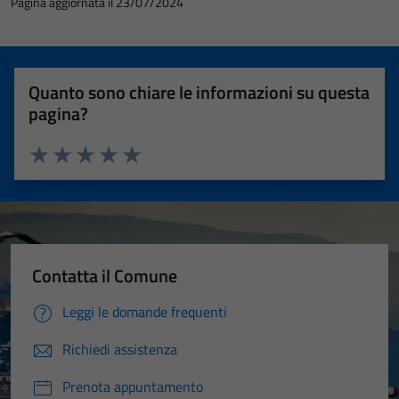
Pagina aggiornata il 23/07/2024
Quanto sono chiare le informazioni su questa
pagina?
Valuta 1 stelle su 5
Valuta 2 stelle su 5
Valuta 3 stelle su 5
Valuta 4 stelle su 5
Valuta 5 stelle su 5
Tecnici
Contatta il Comune
Questi cookie
Leggi le domande frequenti
sono necessari
per il
Richiedi assistenza
funzionamento
del sito e non
Prenota appuntamento