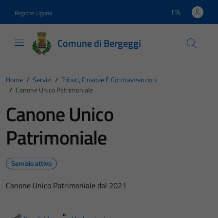
Vai ai contenuti
Vai al footer
ITA
Regione Liguria
Lingua attiva:
Comune di Bergeggi
Home
/
Servizi
/
Tributi, Finanze E Contravvenzioni
/
Canone Unico Patrimoniale
Canone Unico
Patrimoniale
Servizio attivo
Canone Unico Patrimoniale dal 2021