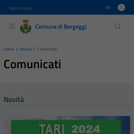
Vai ai contenuti
Vai al footer
ITA
Regione Liguria
Lingua attiva:
Comune di Bergeggi
Home
/
Novità
/
Comunicati
Comunicati
Novità