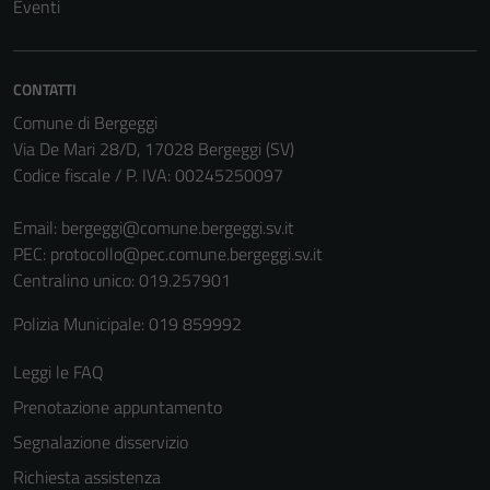
Eventi
CONTATTI
Comune di Bergeggi
Via De Mari 28/D, 17028 Bergeggi (SV)
Codice fiscale / P. IVA: 00245250097
Email:
bergeggi@comune.bergeggi.sv.it
Tecnici
PEC:
protocollo@pec.comune.bergeggi.sv.it
Questi cookie
Centralino unico: 019.257901
sono necessari
Polizia Municipale: 019 859992
per il
funzionamento
Leggi le FAQ
del sito e non
Prenotazione appuntamento
possono
essere
Segnalazione disservizio
disabilitati.
Richiesta assistenza
Questi cookie