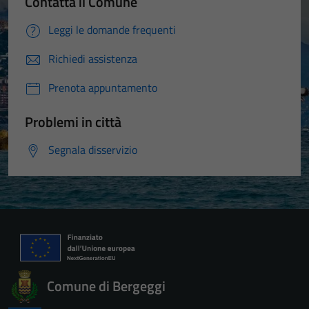
Contatta il Comune
Leggi le domande frequenti
Richiedi assistenza
Prenota appuntamento
Tecnici
Problemi in città
Questi cookie
sono necessari
Segnala disservizio
per il
funzionamento
del sito e non
possono
essere
disabilitati.
Questi cookie
non raccolgono
Comune di Bergeggi
informazioni
personali.