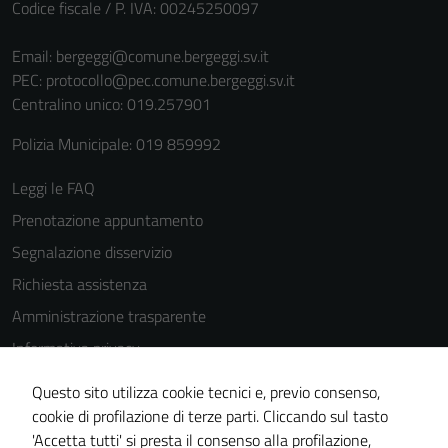
Codice fiscale / P. IVA: 00245250097
Email:
bergeggi@comune.bergeggi.sv.it
PEC:
protocollo@pec.comune.bergeggi.sv.it
Centralino unico: 019.257901
Polizia Municipale: 019 859992
Leggi le FAQ
Prenotazione appuntamento
Segnalazione disservizio
Richiesta assistenza
Amministrazione trasparente
Informativa privacy
Cookie Policy
Questo sito utilizza cookie tecnici e, previo consenso,
Note legali
cookie di profilazione di terze parti. Cliccando sul tasto
'Accetta tutti' si presta il consenso alla profilazione,
Dichiarazione di accessibilità