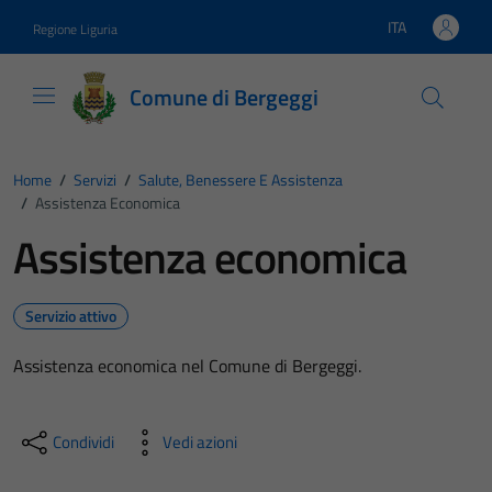
Vai ai contenuti
Vai al footer
ITA
Regione Liguria
Lingua attiva:
Comune di Bergeggi
Home
/
Servizi
/
Salute, Benessere E Assistenza
/
Assistenza Economica
Assistenza economica
Servizio attivo
Assistenza economica nel Comune di Bergeggi.
Condividi
Vedi azioni