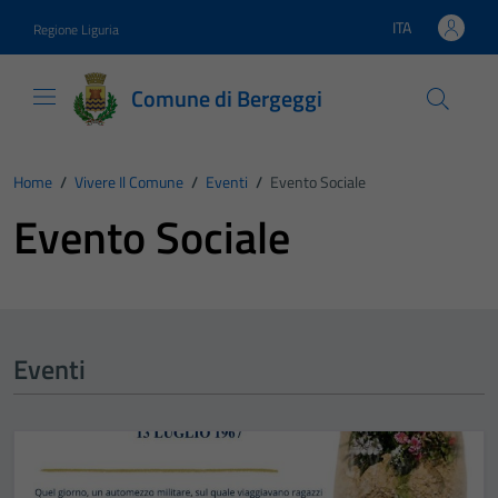
Vai ai contenuti
Vai al footer
ITA
Regione Liguria
Lingua attiva:
Comune di Bergeggi
Home
/
Vivere Il Comune
/
Eventi
/
Evento Sociale
Evento Sociale
Eventi