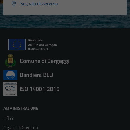
Segnala disservizio
Tecnici
Questi cookie
sono necessari
per il
funzionamento
del sito e non
possono
Comune di Bergeggi
essere
disabilitati.
Bandiera BLU
Questi cookie
non raccolgono
ISO 14001:2015
informazioni
personali.
AMMINISTRAZIONE
Uffici
Organi di Governo