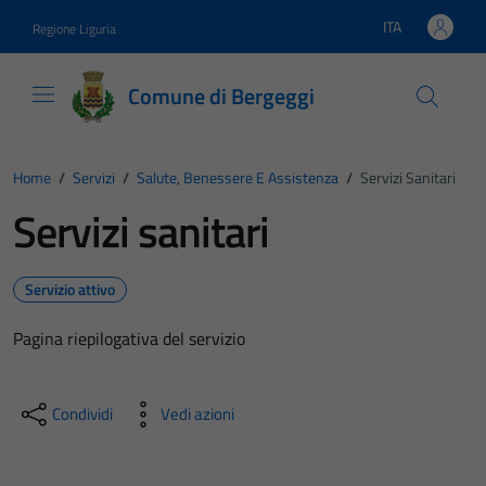
Vai ai contenuti
Vai al footer
ITA
Regione Liguria
Lingua attiva:
Comune di Bergeggi
Home
/
Servizi
/
Salute, Benessere E Assistenza
/
Servizi Sanitari
Servizi sanitari
Servizio attivo
Pagina riepilogativa del servizio
Condividi
Vedi azioni