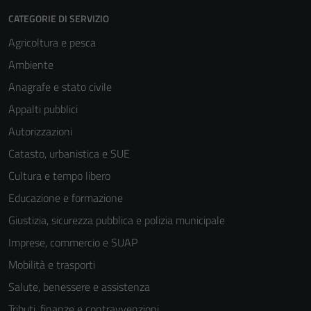
sono necessari
CATEGORIE DI SERVIZIO
per il
Agricoltura e pesca
funzionamento
del sito e non
Ambiente
possono
Anagrafe e stato civile
essere
Appalti pubblici
disabilitati.
Questi cookie
Autorizzazioni
non raccolgono
Catasto, urbanistica e SUE
informazioni
Cultura e tempo libero
personali.
Educazione e formazione
Giustizia, sicurezza pubblica e polizia municipale
Imprese, commercio e SUAP
Mobilità e trasporti
Salute, benessere e assistenza
Tributi, finanze e contravvenzioni