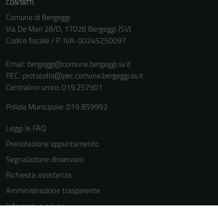
CONTATTI
Comune di Bergeggi
Via De Mari 28/D, 17028 Bergeggi (SV)
Codice fiscale / P. IVA: 00245250097
Email:
bergeggi@comune.bergeggi.sv.it
PEC:
protocollo@pec.comune.bergeggi.sv.it
Centralino unico: 019.257901
Polizia Municipale: 019 859992
Leggi le FAQ
Prenotazione appuntamento
Segnalazione disservizio
Richiesta assistenza
Amministrazione trasparente
Informativa privacy