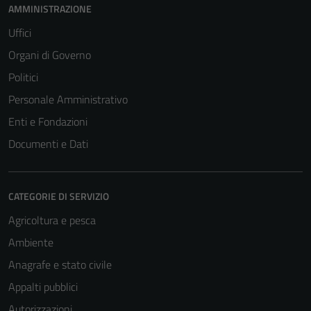
AMMINISTRAZIONE
Uffici
Organi di Governo
Tecnici
Politici
Questi cookie
Personale Amministrativo
sono necessari
per il
Enti e Fondazioni
funzionamento
Documenti e Dati
del sito e non
possono
essere
CATEGORIE DI SERVIZIO
disabilitati.
Questi cookie
Agricoltura e pesca
non raccolgono
Ambiente
informazioni
Anagrafe e stato civile
personali.
Appalti pubblici
Autorizzazioni