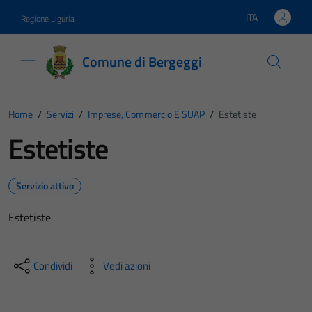
Vai ai contenuti
Vai al footer
ITA
Regione Liguria
Lingua attiva:
Comune di Bergeggi
Home
/
Servizi
/
Imprese, Commercio E SUAP
/
Estetiste
Estetiste
Servizio attivo
Estetiste
Condividi
Vedi azioni