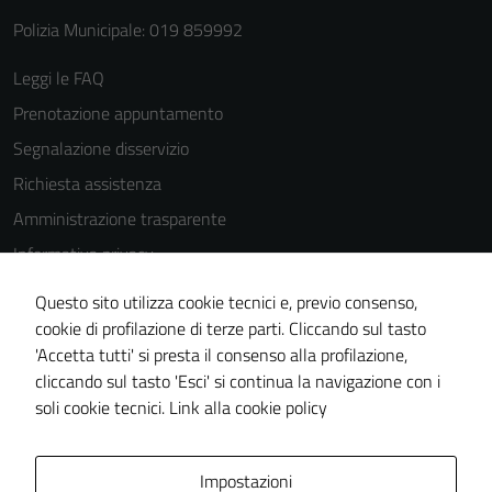
Polizia Municipale: 019 859992
Leggi le FAQ
Prenotazione appuntamento
Segnalazione disservizio
Richiesta assistenza
Amministrazione trasparente
Informativa privacy
Cookie Policy
Questo sito utilizza cookie tecnici e, previo consenso,
Note legali
cookie di profilazione di terze parti. Cliccando sul tasto
'Accetta tutti' si presta il consenso alla profilazione,
Dichiarazione di accessibilità
cliccando sul tasto 'Esci' si continua la navigazione con i
Piano di miglioramento del sito
soli cookie tecnici.
Link alla cookie policy
Area Privata
Impostazioni