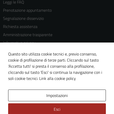
Leggi le FAQ
Prenotazione appuntamento
Segnalazione disservizio
Richiesta assistenza
Amministrazione trasparente
Informativa privacy
Cookie Policy
Questo sito utilizza cookie tecnici e, previo consenso,
Note legali
cookie di profilazione di terze parti. Cliccando sul tasto
'Accetta tutti' si presta il consenso alla profilazione,
Dichiarazione di accessibilità
cliccando sul tasto 'Esci' si continua la navigazione con i
Piano di miglioramento del sito
soli cookie tecnici.
Link alla cookie policy
Area Privata
Impostazioni
Esci