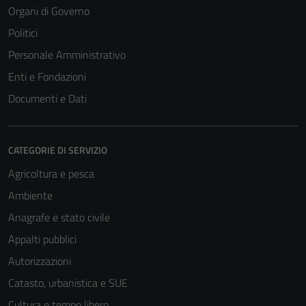
Organi di Governo
Politici
Personale Amministrativo
Enti e Fondazioni
Documenti e Dati
CATEGORIE DI SERVIZIO
Agricoltura e pesca
Ambiente
Tecnici
Questi cookie
Anagrafe e stato civile
sono necessari
Appalti pubblici
per il
Autorizzazioni
funzionamento
del sito e non
Catasto, urbanistica e SUE
possono
Cultura e tempo libero