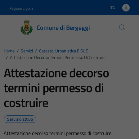
Vai ai contenuti
Vai al footer
ITA
Regione Liguria
Lingua attiva:
Comune di Bergeggi
Home
/
Servizi
/
Catasto, Urbanistica E SUE
/
Attestazione Decorso Termini Permesso Di Costruire
Attestazione decorso
termini permesso di
costruire
Servizio attivo
Attestazione decorso termini permesso di costruire