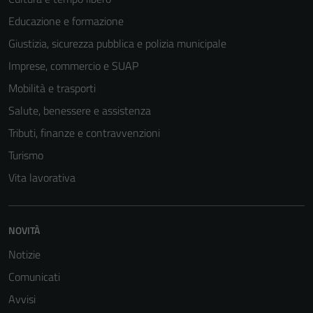
essere
Educazione e formazione
disabilitati.
Questi cookie
Giustizia, sicurezza pubblica e polizia municipale
non raccolgono
Imprese, commercio e SUAP
informazioni
Mobilità e trasporti
personali.
Salute, benessere e assistenza
Tributi, finanze e contravvenzioni
Turismo
Vita lavorativa
NOVITÀ
Notizie
Comunicati
Avvisi