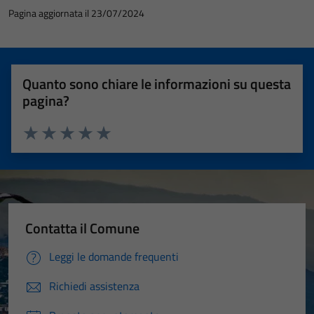
possono
Pagina aggiornata il 23/07/2024
essere
disabilitati.
Questi cookie
non raccolgono
Quanto sono chiare le informazioni su questa
informazioni
pagina?
personali.
Valuta 1 stelle su 5
Valuta 2 stelle su 5
Valuta 3 stelle su 5
Valuta 4 stelle su 5
Valuta 5 stelle su 5
Contatta il Comune
Leggi le domande frequenti
Richiedi assistenza