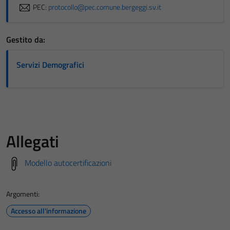
PEC:
protocollo@pec.comune.bergeggi.sv.it
Gestito da:
Servizi Demografici
Allegati
Tecnici
Modello autocertificazioni
Questi cookie
sono necessari
Argomenti:
per il
funzionamento
Accesso all'informazione
del sito e non