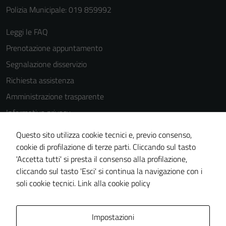
Polizia Municipale: 019 859992
Leggi le FAQ
Prenotazione appuntamento
Segnalazione disservizio
Richiesta assistenza
Amministrazione trasparente
Informativa privacy
Cookie Policy
Questo sito utilizza cookie tecnici e, previo consenso,
Note legali
cookie di profilazione di terze parti. Cliccando sul tasto
'Accetta tutti' si presta il consenso alla profilazione,
Dichiarazione di accessibilità
cliccando sul tasto 'Esci' si continua la navigazione con i
Piano di miglioramento del sito
soli cookie tecnici.
Link alla cookie policy
Area Privata
Impostazioni