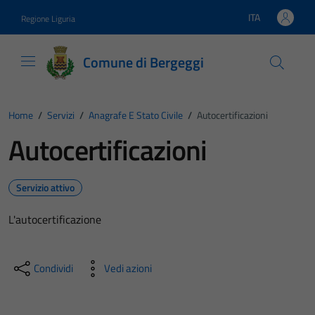
Vai ai contenuti
Vai al footer
ITA
Regione Liguria
Lingua attiva:
Comune di Bergeggi
Home
/
Servizi
/
Anagrafe E Stato Civile
/
Autocertificazioni
Autocertificazioni
Servizio attivo
L'autocertificazione
Condividi
Vedi azioni