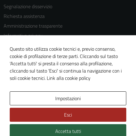
Segnalazione disservizio
Richiesta assistenza
Amministrazione trasparente
Informativa privacy
Cookie Policy
Questo sito utilizza cookie tecnici e, previo consenso,
Note legali
cookie di profilazione di terze parti. Cliccando sul tasto
'Accetta tutti' si presta il consenso alla profilazione,
Dichiarazione di accessibilità
cliccando sul tasto 'Esci' si continua la navigazione con i
Piano di miglioramento del sito
soli cookie tecnici.
Link alla cookie policy
Area Privata
Impostazioni
Esci
Accetta tutti
Credits: ©
Technical Design s.r.l.