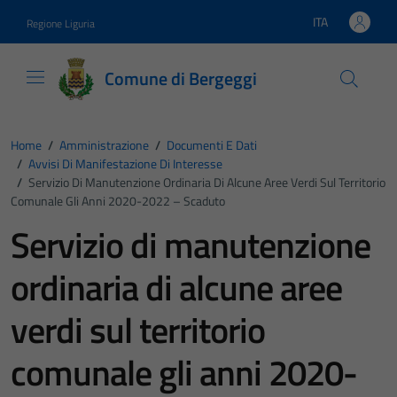
Vai ai contenuti
Vai al footer
ITA
Regione Liguria
Lingua attiva:
Comune di Bergeggi
Home
/
Amministrazione
/
Documenti E Dati
/
Avvisi Di Manifestazione Di Interesse
/
Servizio Di Manutenzione Ordinaria Di Alcune Aree Verdi Sul Territorio
Comunale Gli Anni 2020-2022 – Scaduto
Servizio di manutenzione
ordinaria di alcune aree
verdi sul territorio
comunale gli anni 2020-