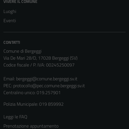
VIVERE IL COMUNE
Tecnici
Luoghi
Questi cookie
Eventi
sono necessari
per il
funzionamento
CONTATTI
del sito e non
Comune di Bergeggi
possono
Via De Mari 28/D, 17028 Bergeggi (SV)
essere
Codice fiscale / P. IVA: 00245250097
disabilitati.
Questi cookie
Email:
bergeggi@comune.bergeggi.sv.it
non raccolgono
PEC:
protocollo@pec.comune.bergeggi.sv.it
informazioni
Centralino unico: 019.257901
personali.
Polizia Municipale: 019 859992
Leggi le FAQ
Prenotazione appuntamento