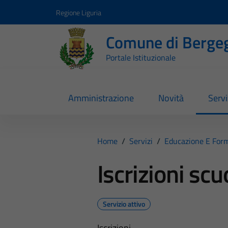
Vai ai contenuti
Vai al footer
Regione Liguria
Comune di Berge
Portale Istituzionale
Amministrazione
Novità
Servi
Home
/
Servizi
/
Educazione E For
Iscrizioni scu
Servizio attivo
Iscrizioni