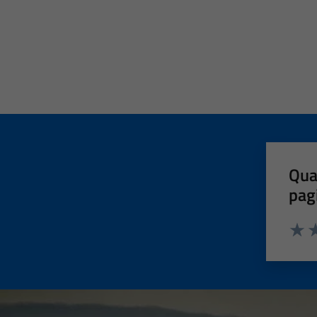
Qua
pag
Valut
Va