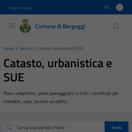
Vai ai contenuti
Vai al footer
ITA
Regione Liguria
Lingua attiva:
Comune di Bergeggi
Home
/
Servizi
/
Catasto, Urbanistica E SUE
Catasto, urbanistica e
SUE
Piani urbanistici, piani paesaggistici e tutti i certificati per
immobili, case, terreni ed edifici.
Esplora tutti i servizi
Cerca una parola chiave
Invio