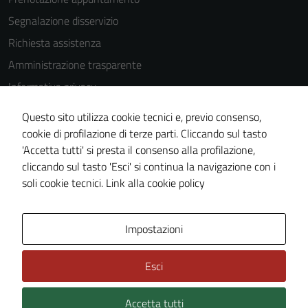
disabilitati.
Segnalazione disservizio
Questi cookie
non raccolgono
Richiesta assistenza
informazioni
Amministrazione trasparente
personali.
Informativa privacy
Cookie Policy
Questo sito utilizza cookie tecnici e, previo consenso,
Note legali
cookie di profilazione di terze parti. Cliccando sul tasto
'Accetta tutti' si presta il consenso alla profilazione,
Dichiarazione di accessibilità
cliccando sul tasto 'Esci' si continua la navigazione con i
Piano di miglioramento del sito
soli cookie tecnici.
Link alla cookie policy
Area Privata
Impostazioni
Esci
Accetta tutti
Credits: ©
Technical Design s.r.l.