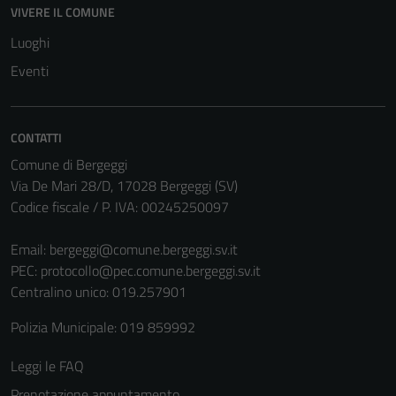
VIVERE IL COMUNE
Luoghi
Eventi
CONTATTI
Comune di Bergeggi
Via De Mari 28/D, 17028 Bergeggi (SV)
Codice fiscale / P. IVA: 00245250097
Tecnici
Email:
bergeggi@comune.bergeggi.sv.it
Questi cookie
PEC:
protocollo@pec.comune.bergeggi.sv.it
sono necessari
Centralino unico: 019.257901
per il
funzionamento
Polizia Municipale: 019 859992
del sito e non
possono
Leggi le FAQ
essere
Prenotazione appuntamento