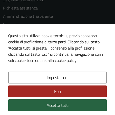
Questi cookie
Richiesta assistenza
non raccolgono
Amministrazione trasparente
informazioni
personali.
Informativa privacy
Cookie Policy
Questo sito utilizza cookie tecnici e, previo consenso,
Note legali
cookie di profilazione di terze parti. Cliccando sul tasto
'Accetta tutti' si presta il consenso alla profilazione,
Dichiarazione di accessibilità
cliccando sul tasto 'Esci' si continua la navigazione con i
Piano di miglioramento del sito
soli cookie tecnici.
Link alla cookie policy
Area Privata
Impostazioni
Esci
Accetta tutti
Credits: ©
Technical Design s.r.l.