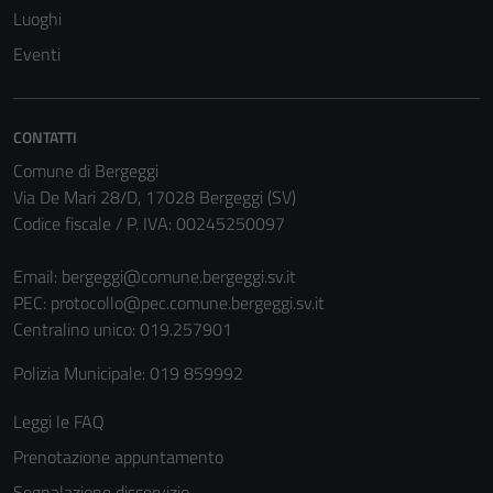
Luoghi
Eventi
CONTATTI
Comune di Bergeggi
Via De Mari 28/D, 17028 Bergeggi (SV)
Codice fiscale / P. IVA: 00245250097
Tecnici
Email:
bergeggi@comune.bergeggi.sv.it
PEC:
protocollo@pec.comune.bergeggi.sv.it
Questi cookie
Centralino unico: 019.257901
sono necessari
per il
Polizia Municipale: 019 859992
funzionamento
del sito e non
Leggi le FAQ
possono
Prenotazione appuntamento
essere
disabilitati.
Segnalazione disservizio