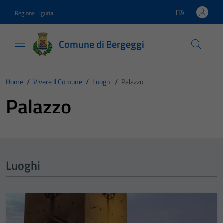
Vai ai contenuti
Vai al footer
ITA
Regione Liguria
Lingua attiva:
Comune di Bergeggi
Home
/
Vivere Il Comune
/
Luoghi
/
Palazzo
Palazzo
Luoghi