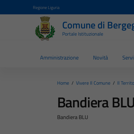
Vai ai contenuti
Vai al footer
Regione Liguria
Comune di Berge
Portale Istituzionale
Amministrazione
Novità
Servi
Home
/
Vivere Il Comune
/
Il Territ
Bandiera BL
Bandiera BLU