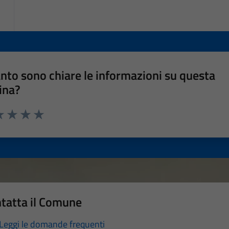
nto sono chiare le informazioni su questa
ina?
a 1 stelle su 5
luta 2 stelle su 5
Valuta 3 stelle su 5
Valuta 4 stelle su 5
Valuta 5 stelle su 5
tatta il Comune
Leggi le domande frequenti