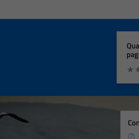
Qua
pag
Valut
Va
Con