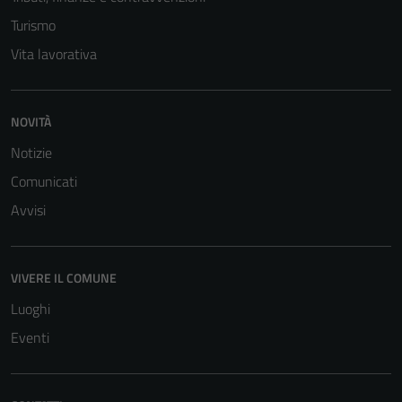
Turismo
Vita lavorativa
NOVITÀ
Notizie
Tecnici
Comunicati
Questi cookie
Avvisi
sono necessari
per il
funzionamento
VIVERE IL COMUNE
del sito e non
possono
Luoghi
essere
Eventi
disabilitati.
Questi cookie
non raccolgono