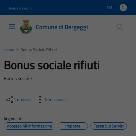
Vai ai contenuti
Vai al footer
ITA
Regione Liguria
Lingua attiva:
Comune di Bergeggi
Home
/
Bonus Sociale Rifiuti
Bonus sociale rifiuti
Bonus sociale
Condividi
Vedi azioni
Argomenti:
Accesso All'informazione
Imposte
Tassa Sui Servizi