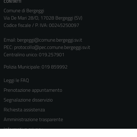
CONTATTI
informazioni
personali.
Comune di Bergeggi
Via De Mari 28/D, 17028 Bergeggi (SV)
Codice fiscale / P. IVA: 00245250097
Email:
bergeggi@comune.bergeggi.sv.it
PEC:
protocollo@pec.comune.bergeggi.sv.it
Centralino unico: 019.257901
Polizia Municipale: 019 859992
Leggi le FAQ
Prenotazione appuntamento
Segnalazione disservizio
Richiesta assistenza
Amministrazione trasparente
Informativa privacy