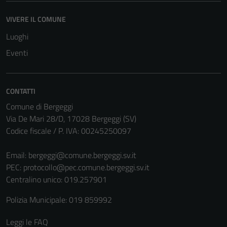
disabilitati.
VIVERE IL COMUNE
Questi cookie
non raccolgono
Luoghi
informazioni
Eventi
personali.
CONTATTI
Comune di Bergeggi
Via De Mari 28/D, 17028 Bergeggi (SV)
Codice fiscale / P. IVA: 00245250097
Email:
bergeggi@comune.bergeggi.sv.it
PEC:
protocollo@pec.comune.bergeggi.sv.it
Centralino unico: 019.257901
Polizia Municipale: 019 859992
Leggi le FAQ