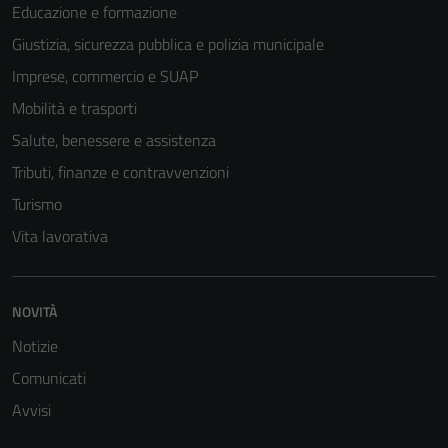
Educazione e formazione
Giustizia, sicurezza pubblica e polizia municipale
Imprese, commercio e SUAP
Mobilità e trasporti
Salute, benessere e assistenza
Tributi, finanze e contravvenzioni
Turismo
Vita lavorativa
Tecnici
Questi cookie
NOVITÀ
sono necessari
Notizie
per il
funzionamento
Comunicati
del sito e non
Avvisi
possono
essere