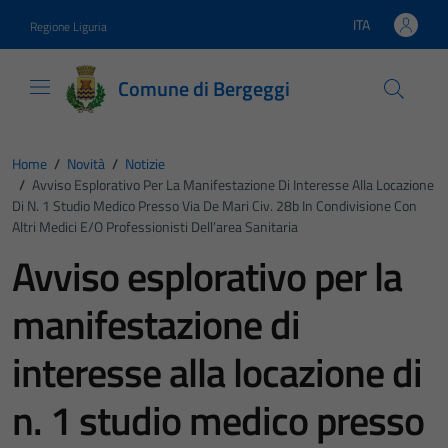
Vai ai contenuti
Vai al footer
ITA
Regione Liguria
Lingua attiva:
Comune di Bergeggi
Home
/
Novità
/
Notizie
/
Avviso Esplorativo Per La Manifestazione Di Interesse Alla Locazione
Di N. 1 Studio Medico Presso Via De Mari Civ. 28b In Condivisione Con
Altri Medici E/o Professionisti Dell’area Sanitaria
Avviso esplorativo per la
manifestazione di
interesse alla locazione di
n. 1 studio medico presso