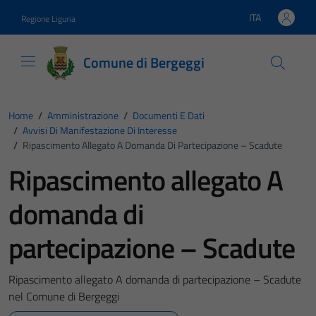
Vai ai contenuti
Vai al footer
ITA
Regione Liguria
Lingua attiva:
Comune di Bergeggi
Home
/
Amministrazione
/
Documenti E Dati
/
Avvisi Di Manifestazione Di Interesse
/
Ripascimento Allegato A Domanda Di Partecipazione – Scadute
Ripascimento allegato A
domanda di
partecipazione – Scadute
Ripascimento allegato A domanda di partecipazione – Scadute
nel Comune di Bergeggi