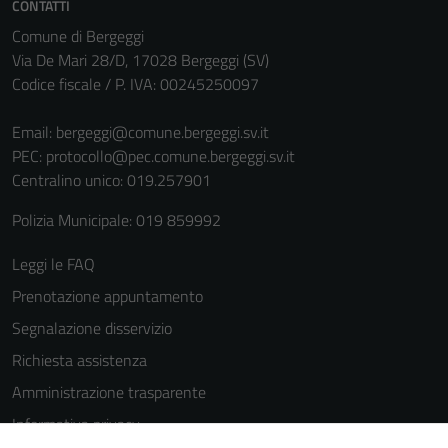
CONTATTI
sono necessari
Comune di Bergeggi
per il
Via De Mari 28/D, 17028 Bergeggi (SV)
funzionamento
Codice fiscale / P. IVA: 00245250097
del sito e non
possono
Email:
bergeggi@comune.bergeggi.sv.it
essere
PEC:
protocollo@pec.comune.bergeggi.sv.it
disabilitati.
Centralino unico: 019.257901
Questi cookie
non raccolgono
Polizia Municipale: 019 859992
informazioni
personali.
Leggi le FAQ
Prenotazione appuntamento
Segnalazione disservizio
Richiesta assistenza
Amministrazione trasparente
Informativa privacy