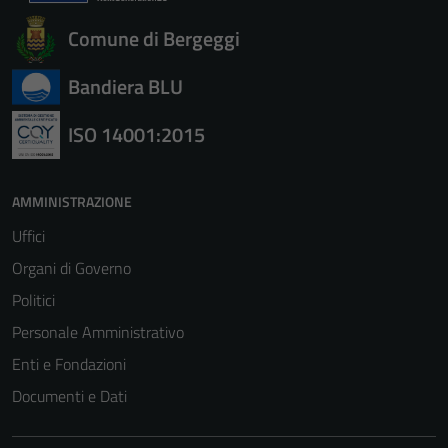
sono necessari
Comune di Bergeggi
per il
funzionamento
Bandiera BLU
del sito e non
possono
ISO 14001:2015
essere
disabilitati.
Questi cookie
AMMINISTRAZIONE
non raccolgono
informazioni
Uffici
personali.
Organi di Governo
Politici
Personale Amministrativo
Enti e Fondazioni
Documenti e Dati