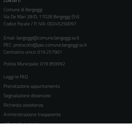
CONTATTI
Comune di Bergeggi
Via De Mari 28/D, 17028 Bergeggi (SV)
Codice fiscale / P. IVA: 00245250097
Email:
bergeggi@comune.bergeggi.sv.it
PEC:
protocollo@pec.comune.bergeggi.sv.it
Centralino unico: 019.257901
Polizia Municipale: 019 859992
Leggi le FAQ
Prenotazione appuntamento
Segnalazione disservizio
Richiesta assistenza
Amministrazione trasparente
Informativa privacy