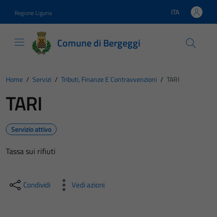
Vai ai contenuti
Vai al footer
ITA
Regione Liguria
Lingua attiva:
Comune di Bergeggi
Home
/
Servizi
/
Tributi, Finanze E Contravvenzioni
/
TARI
TARI
Servizio attivo
Tassa sui rifiuti
Condividi
Vedi azioni