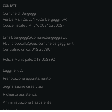
CONTATTI
Comune di Bergeggi
Via De Mari 28/D, 17028 Bergeggi (SV)
Codice fiscale / P. IVA: 00245250097
Email:
bergeggi@comune.bergeggi.sv.it
PEC:
protocollo@pec.comune.bergeggi.sv.it
Centralino unico: 019.257901
Polizia Municipale: 019 859992
Leggi le FAQ
Prenotazione appuntamento
Segnalazione disservizio
Richiesta assistenza
Amministrazione trasparente
Informativa privacy