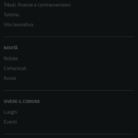
Tributi, finanze e contravvenzioni
sono necessari
Turismo
per il
funzionamento
Vita lavorativa
del sito e non
possono
essere
NOVITÀ
disabilitati.
Notizie
Questi cookie
non raccolgono
Comunicati
informazioni
Avvisi
personali.
VIVERE IL COMUNE
Luoghi
Eventi