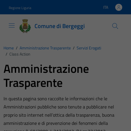
Vai ai contenuti
Vai al footer
ITA
Regione Liguria
Lingua attiva:
Comune di Bergeggi
Home
/
Amministrazione Trasparente
/
Servizi Erogati
/
Class Action
Amministrazione
Trasparente
In questa pagina sono raccolte le informazioni che le
Amministrazioni pubbliche sono tenute a pubblicare nel
proprio sito internet nell’ottica della trasparenza, buona
amministrazione e di prevenzione dei fenomeni della