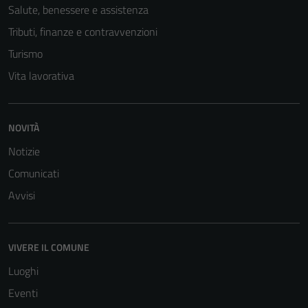
Salute, benessere e assistenza
Tributi, finanze e contravvenzioni
Turismo
Vita lavorativa
NOVITÀ
Tecnici
Notizie
Questi cookie
Comunicati
sono necessari
Avvisi
per il
funzionamento
del sito e non
possono
VIVERE IL COMUNE
essere
Luoghi
disabilitati.
Eventi
Questi cookie