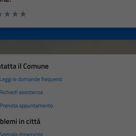
a 1 stelle su 5
luta 2 stelle su 5
Valuta 3 stelle su 5
Valuta 4 stelle su 5
Valuta 5 stelle su 5
tatta il Comune
Leggi le domande frequenti
Richiedi assistenza
Prenota appuntamento
blemi in città
Segnala disservizio