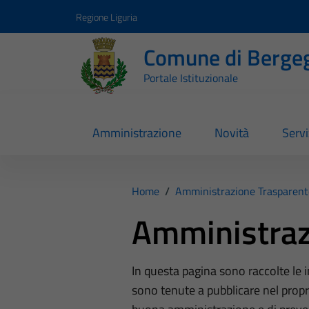
Vai ai contenuti
Vai al footer
Regione Liguria
Comune di Berge
Portale Istituzionale
Amministrazione
Novità
Servi
Home
/
Amministrazione Trasparent
Amministraz
In questa pagina sono raccolte le
sono tenute a pubblicare nel propri