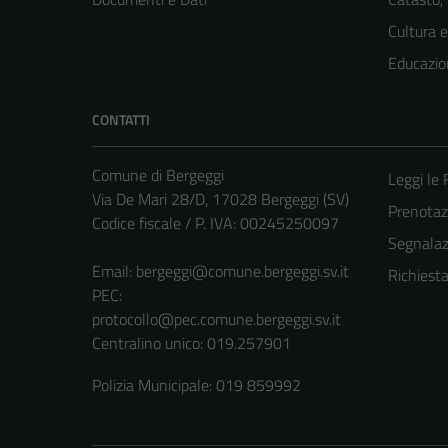
Cultura 
Educazio
CONTATTI
Comune di Bergeggi
Leggi le
Via De Mari 28/D, 17028 Bergeggi (SV)
Prenota
Codice fiscale / P. IVA: 00245250097
Segnalazi
Email:
bergeggi@comune.bergeggi.sv.it
Richiest
PEC:
protocollo@pec.comune.bergeggi.sv.it
Centralino unico: 019.257901
Polizia Municipale: 019 859992