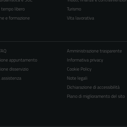
e tempo libero
Turismo
ne e formazione
Vita lavorativa
 FAQ
Amministrazione trasparente
zione appuntamento
Informativa privacy
one disservizio
Cookie Policy
a assistenza
Note legali
Tecnici
Questi cookie
Dichiarazione di accessibilità
sono necessari
Piano di miglioramento del sito
per il
funzionamento
del sito e non
possono