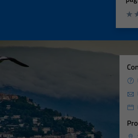
Valut
Va
Con
Pro