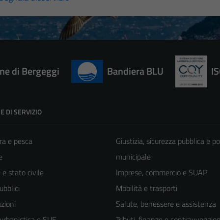
e di Bergeggi
Bandiera BLU
I
E DI SERVIZIO
ra e pesca
Giustizia, sicurezza pubblica e po
e
municipale
e stato civile
Imprese, commercio e SUAP
ubblici
Mobilità e trasporti
zioni
Salute, benessere e assistenza
 urbanistica e SUE
Tributi, finanze e contravvenzion