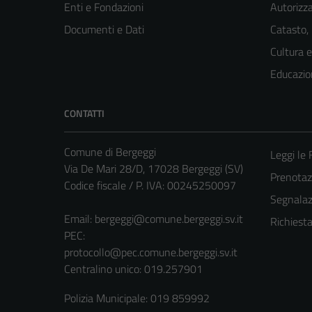
Enti e Fondazioni
Autorizza
Documenti e Dati
Catasto,
Cultura 
Educazio
CONTATTI
Comune di Bergeggi
Leggi le
Via De Mari 28/D, 17028 Bergeggi (SV)
Prenota
Codice fiscale / P. IVA: 00245250097
Segnalazi
Email:
bergeggi@comune.bergeggi.sv.it
Richiest
PEC:
protocollo@pec.comune.bergeggi.sv.it
Centralino unico: 019.257901
Polizia Municipale: 019 859992