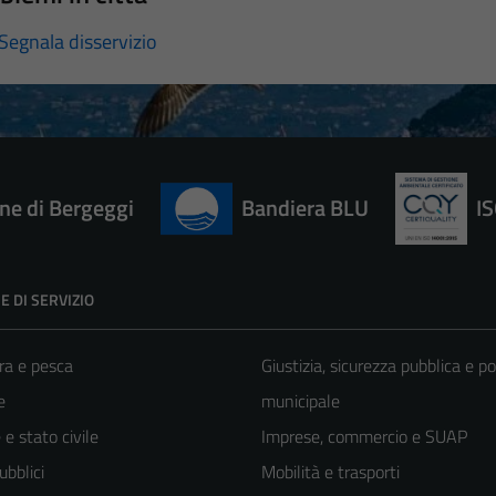
Segnala disservizio
e di Bergeggi
Bandiera BLU
I
E DI SERVIZIO
ra e pesca
Giustizia, sicurezza pubblica e po
e
municipale
e stato civile
Imprese, commercio e SUAP
ubblici
Mobilità e trasporti