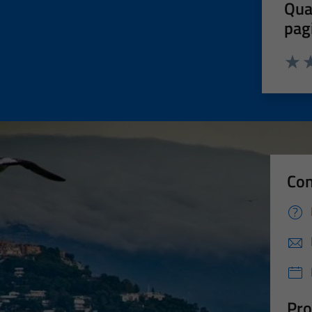
Qua
pag
Valut
Va
Con
Pro