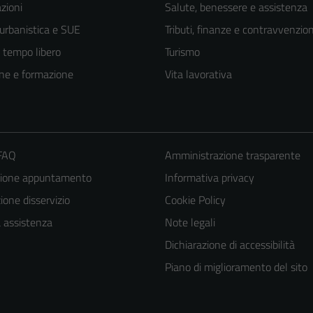
zioni
Salute, benessere e assistenza
 urbanistica e SUE
Tributi, finanze e contravvenzion
e tempo libero
Turismo
ne e formazione
Vita lavorativa
 FAQ
Amministrazione trasparente
zione appuntamento
Informativa privacy
one disservizio
Cookie Policy
Tecnici
a assistenza
Note legali
Questi cookie
Dichiarazione di accessibilità
sono necessari
per il
Piano di miglioramento del sito
funzionamento
del sito e non