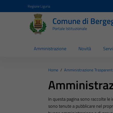
Vai ai contenuti
Vai al footer
Regione Liguria
Comune di Berge
Portale Istituzionale
Amministrazione
Novità
Servi
Home
/
Amministrazione Trasparent
Amministraz
In questa pagina sono raccolte le
sono tenute a pubblicare nel propri