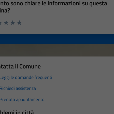
nto sono chiare le informazioni su questa
ina?
a 1 stelle su 5
luta 2 stelle su 5
Valuta 3 stelle su 5
Valuta 4 stelle su 5
Valuta 5 stelle su 5
tatta il Comune
Leggi le domande frequenti
Richiedi assistenza
Prenota appuntamento
blemi in città