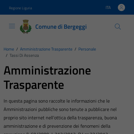
Vai ai contenuti
Vai al footer
ITA
Regione Liguria
Lingua attiva:
Comune di Bergeggi
Home
/
Amministrazione Trasparente
/
Personale
/
Tassi Di Assenza
Amministrazione
Trasparente
In questa pagina sono raccolte le informazioni che le
Amministrazioni pubbliche sono tenute a pubblicare nel
proprio sito internet nell’ottica della trasparenza, buona
amministrazione e di prevenzione dei fenomeni della