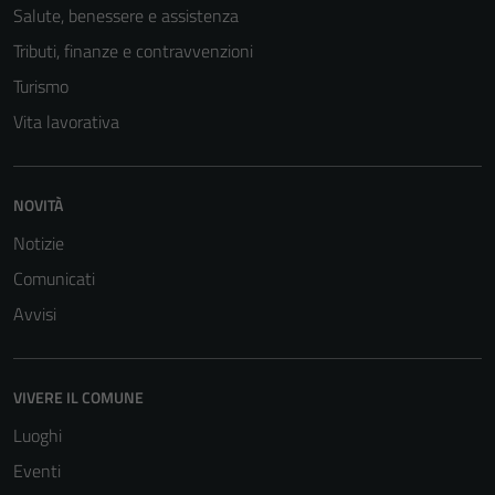
Salute, benessere e assistenza
Tributi, finanze e contravvenzioni
Turismo
Vita lavorativa
NOVITÀ
Tecnici
Notizie
Questi cookie
Comunicati
sono necessari
Avvisi
per il
funzionamento
del sito e non
possono
VIVERE IL COMUNE
essere
Luoghi
disabilitati.
Eventi
Questi cookie