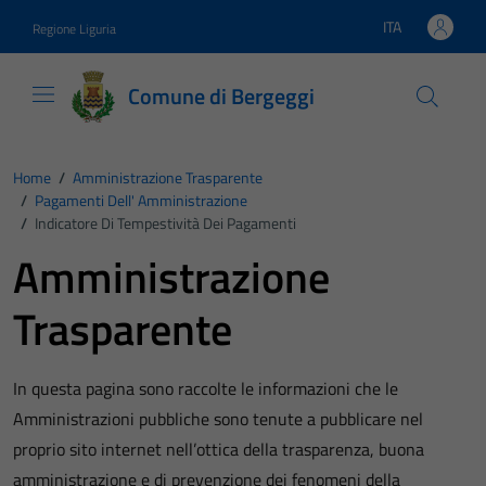
Vai ai contenuti
Vai al footer
ITA
Regione Liguria
Lingua attiva:
Comune di Bergeggi
Home
/
Amministrazione Trasparente
/
Pagamenti Dell' Amministrazione
/
Indicatore Di Tempestività Dei Pagamenti
Amministrazione
Trasparente
In questa pagina sono raccolte le informazioni che le
Amministrazioni pubbliche sono tenute a pubblicare nel
proprio sito internet nell’ottica della trasparenza, buona
amministrazione e di prevenzione dei fenomeni della