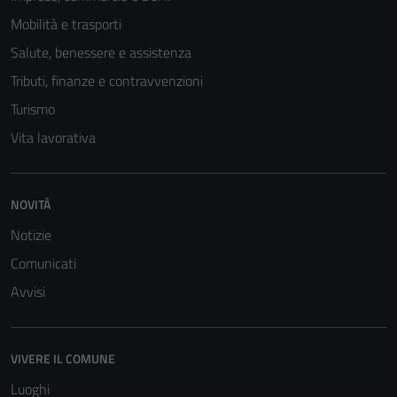
Mobilità e trasporti
Salute, benessere e assistenza
Tributi, finanze e contravvenzioni
Turismo
Vita lavorativa
NOVITÀ
Tecnici
Questi cookie
Notizie
sono necessari
Comunicati
per il
Avvisi
funzionamento
del sito e non
possono
VIVERE IL COMUNE
essere
disabilitati.
Luoghi