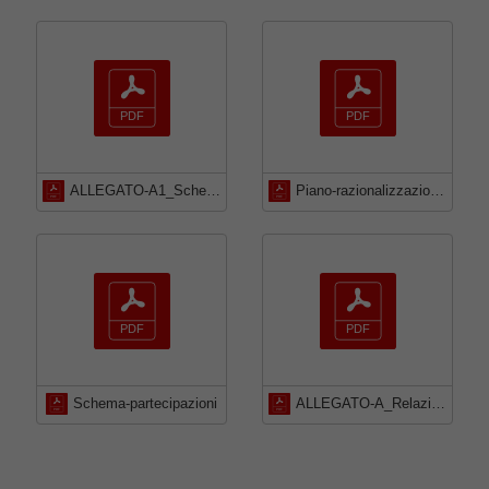
ALLEGATO-A1_Schede_rilevazione_periodica_delle_Partecipazioni
Piano-razionalizzazione-societa-partecipate-2020-e-relazione-sullo-stato-di-attuazione-piano-2019
Schema-partecipazioni
ALLEGATO-A_Relazione-tecnica-Ricognizione_periodica