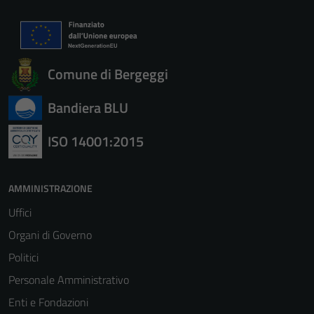
Comune di Bergeggi
Bandiera BLU
ISO 14001:2015
Tecnici
Questi cookie
AMMINISTRAZIONE
sono necessari
per il
Uffici
funzionamento
Organi di Governo
del sito e non
Politici
possono
essere
Personale Amministrativo
disabilitati.
Enti e Fondazioni
Questi cookie