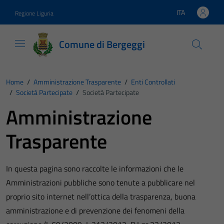
Vai ai contenuti
Vai al footer
ITA
Regione Liguria
Lingua attiva:
Comune di Bergeggi
Home
/
Amministrazione Trasparente
/
Enti Controllati
/
Società Partecipate
/
Società Partecipate
Amministrazione
Trasparente
In questa pagina sono raccolte le informazioni che le
Amministrazioni pubbliche sono tenute a pubblicare nel
proprio sito internet nell’ottica della trasparenza, buona
amministrazione e di prevenzione dei fenomeni della