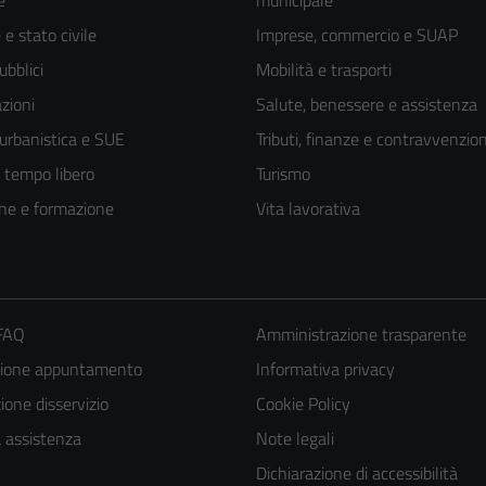
e
municipale
e stato civile
Imprese, commercio e SUAP
ubblici
Mobilità e trasporti
zioni
Salute, benessere e assistenza
 urbanistica e SUE
Tributi, finanze e contravvenzion
e tempo libero
Turismo
ne e formazione
Vita lavorativa
 FAQ
Amministrazione trasparente
zione appuntamento
Informativa privacy
Tecnici
Questi cookie
one disservizio
Cookie Policy
sono necessari
a assistenza
Note legali
per il
Dichiarazione di accessibilità