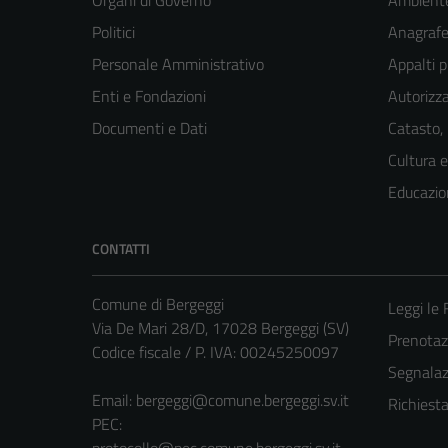
Organi di Governo
Ambient
Politici
Anagrafe 
Personale Amministrativo
Appalti p
Enti e Fondazioni
Autorizza
Documenti e Dati
Catasto,
Cultura 
Educazio
CONTATTI
Comune di Bergeggi
Leggi le
Via De Mari 28/D, 17028 Bergeggi (SV)
Prenota
Codice fiscale / P. IVA: 00245250097
Segnalazi
Email:
bergeggi@comune.bergeggi.sv.it
Richiest
PEC: