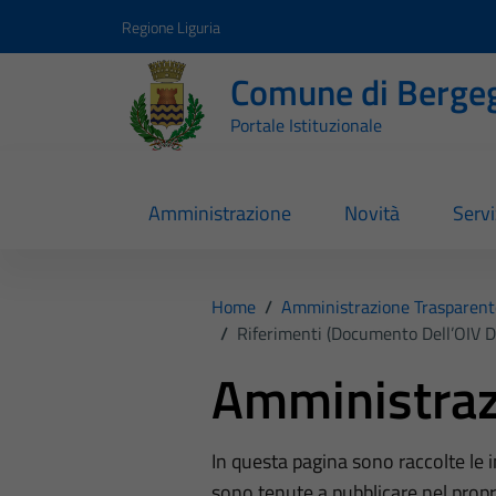
Vai ai contenuti
Vai al footer
Regione Liguria
Comune di Berge
Portale Istituzionale
Amministrazione
Novità
Servi
Home
/
Amministrazione Trasparent
/
Riferimenti (Documento Dell’OIV D
Amministraz
In questa pagina sono raccolte le
sono tenute a pubblicare nel propri