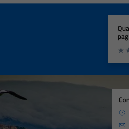
Qua
pag
Valut
Va
Con