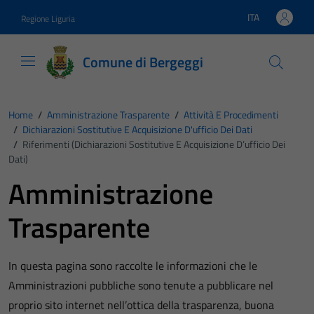
Vai ai contenuti
Vai al footer
ITA
Regione Liguria
Lingua attiva:
Comune di Bergeggi
Home
/
Amministrazione Trasparente
/
Attività E Procedimenti
/
Dichiarazioni Sostitutive E Acquisizione D'ufficio Dei Dati
/
Riferimenti (Dichiarazioni Sostitutive E Acquisizione D’ufficio Dei
Dati)
Amministrazione
Trasparente
In questa pagina sono raccolte le informazioni che le
Amministrazioni pubbliche sono tenute a pubblicare nel
proprio sito internet nell’ottica della trasparenza, buona