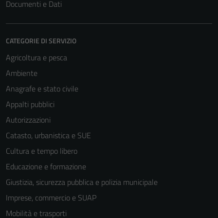
Documenti e Dati
CATEGORIE DI SERVIZIO
Agricoltura e pesca
Ambiente
Anagrafe e stato civile
Appalti pubblici
Tecnici
Questi cookie
Autorizzazioni
sono necessari
Catasto, urbanistica e SUE
per il
Cultura e tempo libero
funzionamento
del sito e non
Educazione e formazione
possono
Giustizia, sicurezza pubblica e polizia municipale
essere
Imprese, commercio e SUAP
disabilitati.
Questi cookie
Mobilità e trasporti