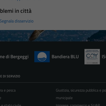
blemi in città
Segnala disservizio
e di Bergeggi
Bandiera BLU
I
E DI SERVIZIO
ra e pesca
Giustizia, sicurezza pubblica e po
e
municipale
e stato civile
Imprese, commercio e SUAP