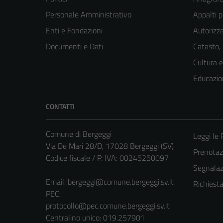
Personale Amministrativo
Appalti p
Enti e Fondazioni
Autorizza
Documenti e Dati
Catasto,
Cultura 
Educazio
CONTATTI
Comune di Bergeggi
Leggi le
Via De Mari 28/D, 17028 Bergeggi (SV)
Prenota
Codice fiscale / P. IVA: 00245250097
Segnalazi
Email:
bergeggi@comune.bergeggi.sv.it
Richiest
PEC:
protocollo@pec.comune.bergeggi.sv.it
Centralino unico: 019.257901