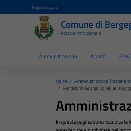
Vai ai contenuti
Vai al footer
Regione Liguria
Comune di Berge
Portale Istituzionale
Amministrazione
Novità
Servi
Home
/
Amministrazione Trasparent
/
Rendiconti Gruppi Consiliari Region
Amministraz
In questa pagina sono raccolte le
sono tenute a pubblicare nel propri