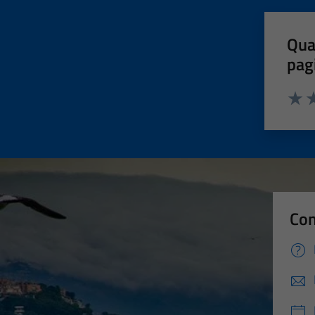
Qua
pag
Valut
Va
Con