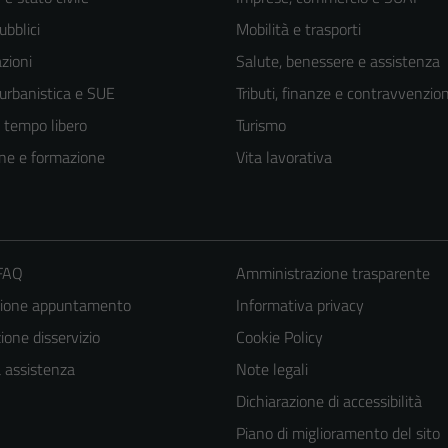
ubblici
Mobilità e trasporti
zioni
Salute, benessere e assistenza
 urbanistica e SUE
Tributi, finanze e contravvenzion
e tempo libero
Turismo
ne e formazione
Vita lavorativa
 FAQ
Amministrazione trasparente
zione appuntamento
Informativa privacy
Tecnici
one disservizio
Cookie Policy
Questi cookie
a assistenza
Note legali
sono necessari
Dichiarazione di accessibilità
per il
Piano di miglioramento del sito
funzionamento