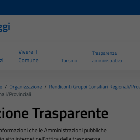
ggi
Vivere il
Trasparenza
zi
Comune
Turismo
amministrativa
e
/
Organizzazione
/
Rendiconti Gruppi Consiliari Regionali/prov
ali/provinciali
ione Trasparente
 informazioni che le Amministrazioni pubbliche
o sito internet nell’ottica della trasparenza,