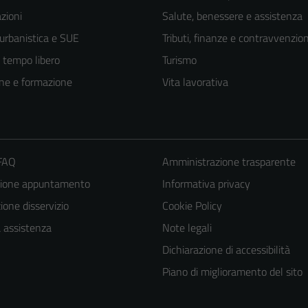
zioni
Salute, benessere e assistenza
 urbanistica e SUE
Tributi, finanze e contravvenzion
e tempo libero
Turismo
ne e formazione
Vita lavorativa
 FAQ
Amministrazione trasparente
zione appuntamento
Informativa privacy
one disservizio
Cookie Policy
Tecnici
a assistenza
Note legali
Questi cookie
sono necessari
Dichiarazione di accessibilità
per il
Piano di miglioramento del sito
funzionamento
del sito e non