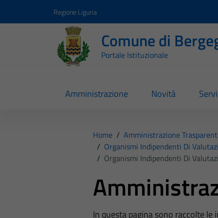
Vai ai contenuti
Vai al footer
Regione Liguria
Comune di Berge
Portale Istituzionale
Amministrazione
Novità
Servi
Home
/
Amministrazione Trasparent
/
Organismi Indipendenti Di Valutaz
/
Organismi Indipendenti Di Valutaz
Amministraz
In questa pagina sono raccolte le