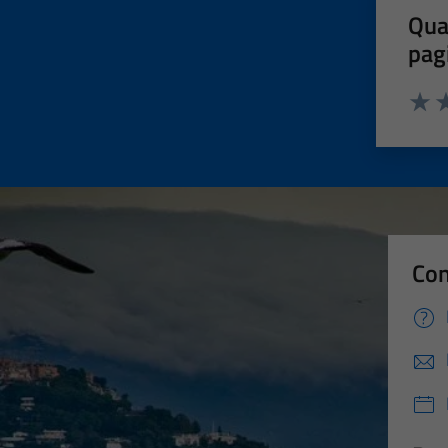
Qua
pag
Valut
Va
Con