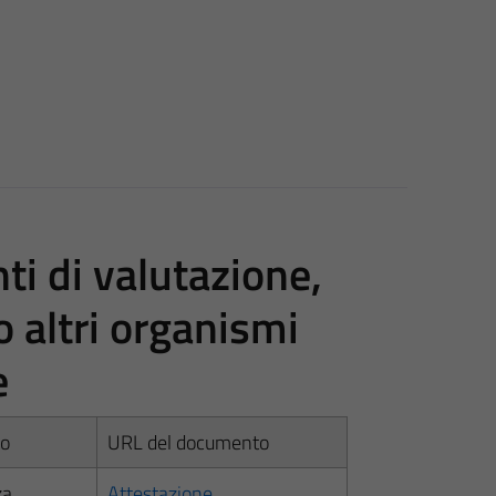
i di valutazione,
o altri organismi
e
to
URL del documento
za
Attestazione