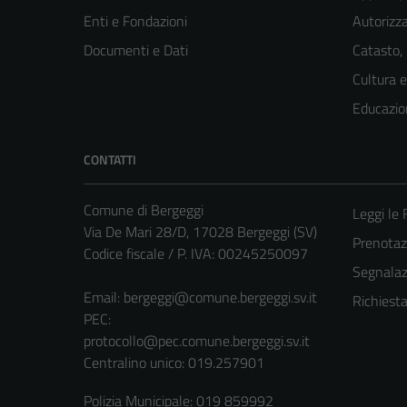
Enti e Fondazioni
Autorizza
Documenti e Dati
Catasto,
Cultura 
Educazio
CONTATTI
Comune di Bergeggi
Leggi le
Via De Mari 28/D, 17028 Bergeggi (SV)
Prenota
Codice fiscale / P. IVA: 00245250097
Segnalazi
Email:
bergeggi@comune.bergeggi.sv.it
Richiest
PEC:
protocollo@pec.comune.bergeggi.sv.it
Centralino unico: 019.257901
Polizia Municipale: 019 859992