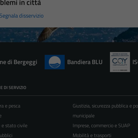
blemi in città
Segnala disservizio
e di Bergeggi
Bandiera BLU
I
E DI SERVIZIO
ra e pesca
Giustizia, sicurezza pubblica e po
e
municipale
e stato civile
Imprese, commercio e SUAP
ubblici
Mobilità e trasporti