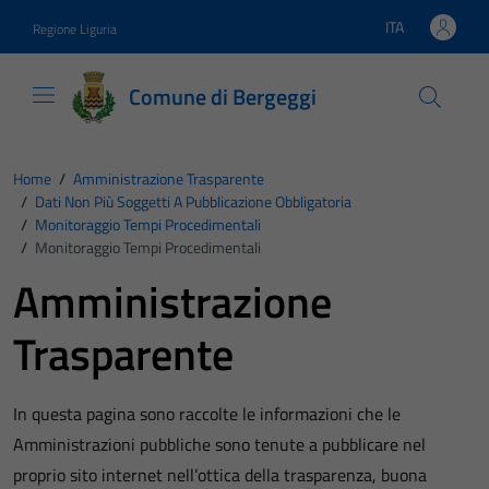
Vai ai contenuti
Vai al footer
ITA
Regione Liguria
Lingua attiva:
Comune di Bergeggi
Home
/
Amministrazione Trasparente
/
Dati Non Più Soggetti A Pubblicazione Obbligatoria
/
Monitoraggio Tempi Procedimentali
/
Monitoraggio Tempi Procedimentali
Amministrazione
Trasparente
In questa pagina sono raccolte le informazioni che le
Amministrazioni pubbliche sono tenute a pubblicare nel
proprio sito internet nell’ottica della trasparenza, buona