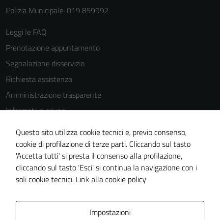
Polizia Municipale: 019 859992
Leggi le FAQ
Prenotazione appuntamento
Segnalazione disservizio
Richiesta assistenza
Amministrazione trasparente
Informativa privacy
Cookie Policy
Questo sito utilizza cookie tecnici e, previo consenso,
Note legali
cookie di profilazione di terze parti. Cliccando sul tasto
'Accetta tutti' si presta il consenso alla profilazione,
Dichiarazione di accessibilità
cliccando sul tasto 'Esci' si continua la navigazione con i
Piano di miglioramento del sito
soli cookie tecnici.
Link alla cookie policy
Area Privata
Impostazioni