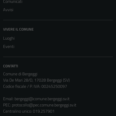
Comunicati
possono
essere
Avvisi
disabilitati.
Questi cookie
non raccolgono
VIVERE IL COMUNE
informazioni
Luoghi
personali.
Eventi
CONTATTI
Comune di Bergeggi
Via De Mari 28/D, 17028 Bergeggi (SV)
Codice fiscale / P. IVA: 00245250097
Email:
bergeggi@comune.bergeggi.sv.it
PEC:
protocollo@pec.comune.bergeggi.sv.it
Centralino unico: 019.257901