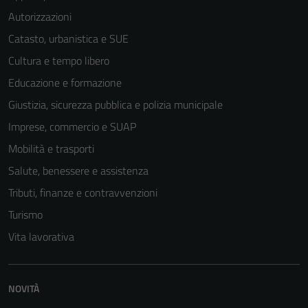
del sito e non
Autorizzazioni
possono
essere
Catasto, urbanistica e SUE
disabilitati.
Cultura e tempo libero
Questi cookie
Educazione e formazione
non raccolgono
informazioni
Giustizia, sicurezza pubblica e polizia municipale
personali.
Imprese, commercio e SUAP
Mobilità e trasporti
Salute, benessere e assistenza
Tributi, finanze e contravvenzioni
Turismo
Vita lavorativa
NOVITÀ