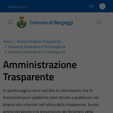
Vai ai contenuti
Vai al footer
ITA
Regione Liguria
Lingua attiva:
Comune di Bergeggi
Home
/
Amministrazione Trasparente
/
Interventi Straordinari E Di Emergenza
/
Interventi Straordinari E Di Emergenza
Amministrazione
Trasparente
In questa pagina sono raccolte le informazioni che le
Amministrazioni pubbliche sono tenute a pubblicare nel
proprio sito internet nell’ottica della trasparenza, buona
amministrazione e di prevenzione dei fenomeni della