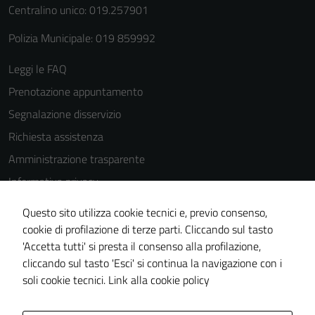
Centralino unico: 019.257901
Polizia Municipale: 019 859992
Leggi le FAQ
Prenotazione appuntamento
Segnalazione disservizio
Richiesta assistenza
Amministrazione trasparente
Informativa privacy
Cookie Policy
Questo sito utilizza cookie tecnici e, previo consenso,
Note legali
cookie di profilazione di terze parti. Cliccando sul tasto
'Accetta tutti' si presta il consenso alla profilazione,
Dichiarazione di accessibilità
cliccando sul tasto 'Esci' si continua la navigazione con i
Piano di miglioramento del sito
soli cookie tecnici.
Link alla cookie policy