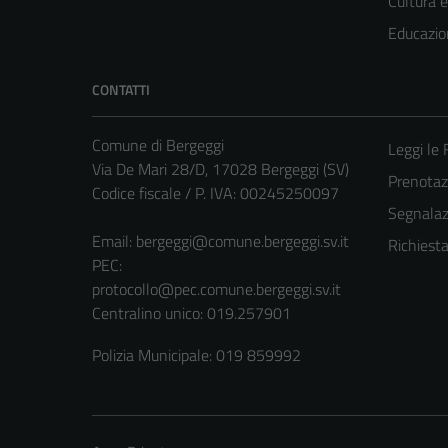
Cultura 
Educazio
CONTATTI
Comune di Bergeggi
Leggi le
Via De Mari 28/D, 17028 Bergeggi (SV)
Prenota
Codice fiscale / P. IVA: 00245250097
Segnalazi
Email:
bergeggi@comune.bergeggi.sv.it
Richiest
PEC:
protocollo@pec.comune.bergeggi.sv.it
Centralino unico: 019.257901
Polizia Municipale: 019 859992