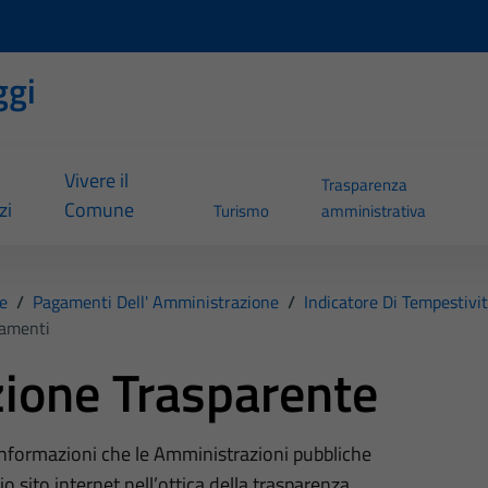
ggi
Vivere il
Trasparenza
zi
Comune
Turismo
amministrativa
e
/
Pagamenti Dell' Amministrazione
/
Indicatore Di Tempestivi
gamenti
ione Trasparente
 informazioni che le Amministrazioni pubbliche
o sito internet nell’ottica della trasparenza,