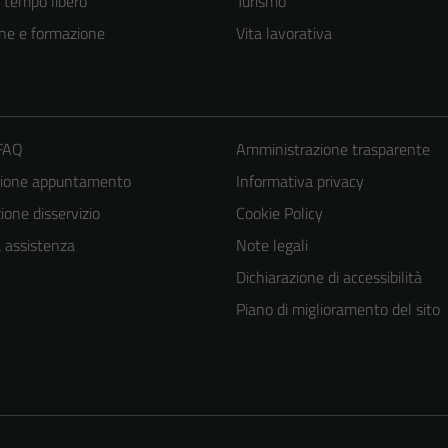
e tempo libero
Turismo
ne e formazione
Vita lavorativa
 FAQ
Amministrazione trasparente
zione appuntamento
Informativa privacy
one disservizio
Cookie Policy
a assistenza
Note legali
Tecnici
Dichiarazione di accessibilità
Questi cookie
Piano di miglioramento del sito
sono necessari
per il
funzionamento
del sito e non
possono