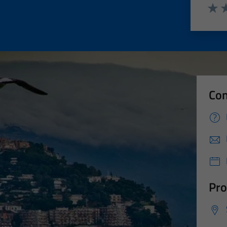
Valut
Va
Con
Pro