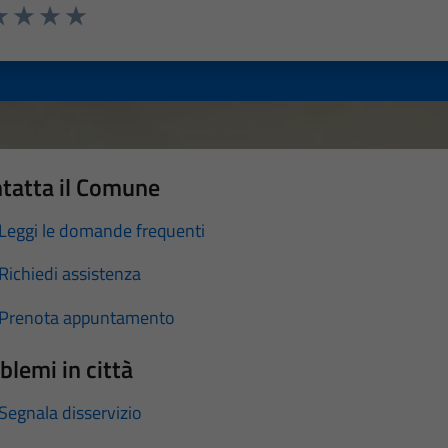
a 1 stelle su 5
luta 2 stelle su 5
Valuta 3 stelle su 5
Valuta 4 stelle su 5
Valuta 5 stelle su 5
tatta il Comune
Leggi le domande frequenti
Richiedi assistenza
Prenota appuntamento
blemi in città
Segnala disservizio