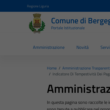
Vai ai contenuti
Vai al footer
Regione Liguria
Comune di Berge
Portale Istituzionale
Amministrazione
Novità
Servi
Home
/
Amministrazione Trasparent
/
Indicatore Di Tempestività Dei Pa
Amministraz
In questa pagina sono raccolte le
sono tenute a pubblicare nel propri