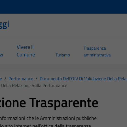
ggi
Vivere il
Trasparenza
zi
Comune
Turismo
amministrativa
e
/
Performance
/
Documento Dell'OIV Di Validazione Della Rel
 Della Relazione Sulla Performance
ione Trasparente
 informazioni che le Amministrazioni pubbliche
o sito internet nell’ottica della trasparenza,