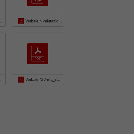
_niv_2024 valutazione EQ
Verbale n valutazione EQ Bergeggi 2023
23-Relazione-sulla-performance-anno-2022_signed
Verbale-NIV-n-3_2020-Relazione-Performance-2019