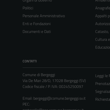
Organi di Governo
Ambient
Politici
Anagrafe 
Personale Amministrativo
Appalti p
Enti e Fondazioni
Autorizza
Documenti e Dati
Catasto,
Cultura 
Educazio
CONTATTI
Comune di Bergeggi
Leggi le
Via De Mari 28/D, 17028 Bergeggi (SV)
Prenota
Codice fiscale / P. IVA: 00245250097
Segnalazi
Email:
bergeggi@comune.bergeggi.sv.it
Richiest
PEC: