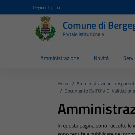
Vai ai contenuti
Vai al footer
Regione Liguria
Comune di Berge
Portale Istituzionale
Amministrazione
Novità
Servi
Home
/
Amministrazione Trasparent
/
Documento Dell’OIV Di Validazione
Amministraz
In questa pagina sono raccolte le
sono tenute a pubblicare nel propri