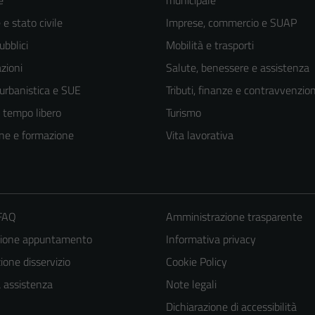
e
municipale
e stato civile
Imprese, commercio e SUAP
ubblici
Mobilità e trasporti
zioni
Salute, benessere e assistenza
 urbanistica e SUE
Tributi, finanze e contravvenzion
e tempo libero
Turismo
ne e formazione
Vita lavorativa
 FAQ
Amministrazione trasparente
zione appuntamento
Informativa privacy
Tecnici
Questi cookie
one disservizio
Cookie Policy
sono necessari
a assistenza
Note legali
per il
Dichiarazione di accessibilità