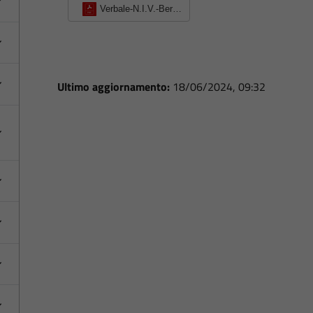
Verbale-N.I.V.-Bergeggi-n.-3-del-21-luglio-2021-rev
Ultimo aggiornamento:
18/06/2024, 09:32