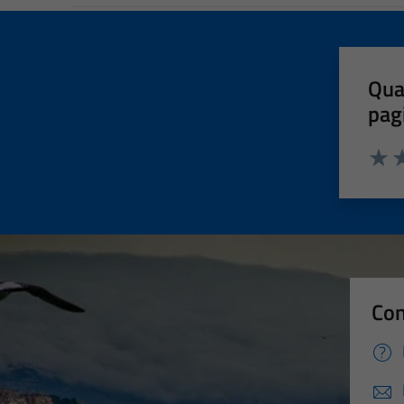
Qua
pag
Valut
Va
Con