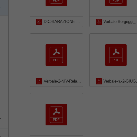
DICHIARAZIONE DI INSUSSISTENZA CAUSE DI INCONFERIBILITA E DI INCOMPATIBILITA-signed - garello
Verbale Bergeggi
Verbale-2-NIV-Relazione-performance-2021_signed
Verbale-n.-2-GIUGNO-_20