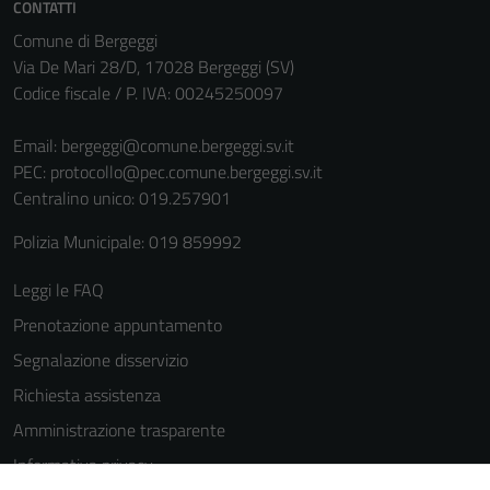
CONTATTI
Comune di Bergeggi
Via De Mari 28/D, 17028 Bergeggi (SV)
Codice fiscale / P. IVA: 00245250097
Email:
bergeggi@comune.bergeggi.sv.it
PEC:
protocollo@pec.comune.bergeggi.sv.it
Centralino unico: 019.257901
Polizia Municipale: 019 859992
Leggi le FAQ
Prenotazione appuntamento
Segnalazione disservizio
Richiesta assistenza
Amministrazione trasparente
Informativa privacy