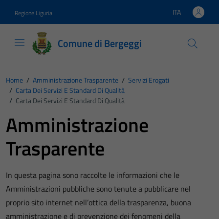
Vai ai contenuti
Vai al footer
ITA
Regione Liguria
Lingua attiva:
Comune di Bergeggi
Home
/
Amministrazione Trasparente
/
Servizi Erogati
/
Carta Dei Servizi E Standard Di Qualità
/
Carta Dei Servizi E Standard Di Qualità
Amministrazione
Trasparente
In questa pagina sono raccolte le informazioni che le
Amministrazioni pubbliche sono tenute a pubblicare nel
proprio sito internet nell’ottica della trasparenza, buona
amministrazione e di prevenzione dei fenomeni della