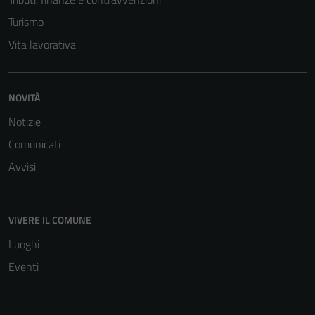
sono necessari
Turismo
per il
Vita lavorativa
funzionamento
del sito e non
possono
essere
NOVITÀ
disabilitati.
Notizie
Questi cookie
Comunicati
non raccolgono
informazioni
Avvisi
personali.
VIVERE IL COMUNE
Luoghi
Eventi