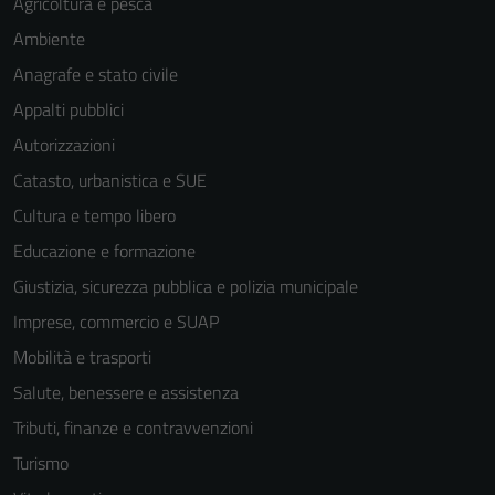
Agricoltura e pesca
Ambiente
Anagrafe e stato civile
Appalti pubblici
Autorizzazioni
Tecnici
Catasto, urbanistica e SUE
Questi cookie
Cultura e tempo libero
sono necessari
Educazione e formazione
per il
funzionamento
Giustizia, sicurezza pubblica e polizia municipale
del sito e non
Imprese, commercio e SUAP
possono
Mobilità e trasporti
essere
disabilitati.
Salute, benessere e assistenza
Questi cookie
Tributi, finanze e contravvenzioni
non raccolgono
Turismo
informazioni