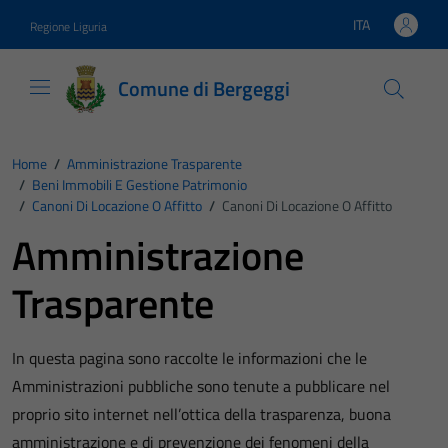
Vai ai contenuti
Vai al footer
ITA
Regione Liguria
Lingua attiva:
Comune di Bergeggi
Home
/
Amministrazione Trasparente
/
Beni Immobili E Gestione Patrimonio
/
Canoni Di Locazione O Affitto
/
Canoni Di Locazione O Affitto
Amministrazione
Trasparente
In questa pagina sono raccolte le informazioni che le
Amministrazioni pubbliche sono tenute a pubblicare nel
proprio sito internet nell’ottica della trasparenza, buona
amministrazione e di prevenzione dei fenomeni della