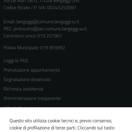
Via De Mari 28/D, 17028 Bergeggi (SV)
Codice fiscale / P. IVA: 00245250097
Email:
bergeggi@comune.bergeggi.sv.it
PEC:
protocollo@pec.comune.bergeggi.sv.it
Centralino unico: 019.257901
Polizia Municipale: 019 859992
Leggi le FAQ
Prenotazione appuntamento
Segnalazione disservizio
Richiesta assistenza
Amministrazione trasparente
Informativa privacy
Cookie Policy
Questo sito utilizza cookie tecnici e, previo consenso,
Note legali
cookie di profilazione di terze parti. Cliccando sul tasto