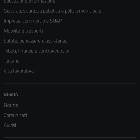
Educazione e formazione
Giustizia, sicurezza pubblica e polizia municipale
Imprese, commercio e SUAP
Mobilità e trasporti
Salute, benessere e assistenza
Tributi, finanze e contravvenzioni
Turismo
Vita lavorativa
Tecnici
Questi cookie
NOVITÀ
sono necessari
Notizie
per il
Comunicati
funzionamento
del sito e non
Avvisi
possono
essere