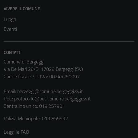
disabilitati.
VIVERE IL COMUNE
Questi cookie
Luoghi
non raccolgono
informazioni
Eventi
personali.
CONTATTI
Comune di Bergeggi
Via De Mari 28/D, 17028 Bergeggi (SV)
Codice fiscale / P. IVA: 00245250097
Email:
bergeggi@comune.bergeggi.sv.it
PEC:
protocollo@pec.comune.bergeggi.sv.it
Centralino unico: 019.257901
Polizia Municipale: 019 859992
Leggi le FAQ