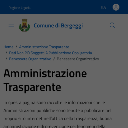
Vai ai contenuti
Vai al footer
ITA
Regione Liguria
Lingua attiva:
Comune di Bergeggi
Home
/
Amministrazione Trasparente
/
Dati Non Più Soggetti A Pubblicazione Obbligatoria
/
Benessere Organizzativo
/
Benessere Organizzativo
Amministrazione
Trasparente
In questa pagina sono raccolte le informazioni che le
Amministrazioni pubbliche sono tenute a pubblicare nel
proprio sito internet nell’ottica della trasparenza, buona
amministrazione e di prevenzione dei fenomeni della