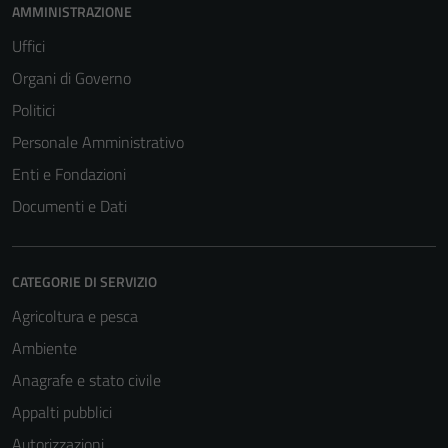
AMMINISTRAZIONE
Uffici
Organi di Governo
Tecnici
Politici
Questi cookie
Personale Amministrativo
sono necessari
per il
Enti e Fondazioni
funzionamento
Documenti e Dati
del sito e non
possono
essere
CATEGORIE DI SERVIZIO
disabilitati.
Questi cookie
Agricoltura e pesca
non raccolgono
Ambiente
informazioni
Anagrafe e stato civile
personali.
Appalti pubblici
Autorizzazioni