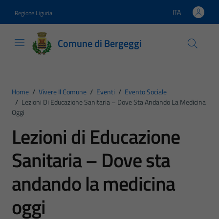
Vai ai contenuti
Vai al footer
ITA
Regione Liguria
Lingua attiva:
Comune di Bergeggi
Home
/
Vivere Il Comune
/
Eventi
/
Evento Sociale
/
Lezioni Di Educazione Sanitaria – Dove Sta Andando La Medicina
Oggi
Lezioni di Educazione
Sanitaria – Dove sta
andando la medicina
oggi