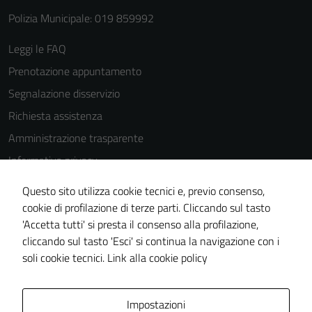
Polizia Municipale: 019 859992
Leggi le FAQ
Prenotazione appuntamento
Segnalazione disservizio
Richiesta assistenza
Amministrazione trasparente
Informativa privacy
Cookie Policy
Questo sito utilizza cookie tecnici e, previo consenso,
Note legali
cookie di profilazione di terze parti. Cliccando sul tasto
'Accetta tutti' si presta il consenso alla profilazione,
Dichiarazione di accessibilità
cliccando sul tasto 'Esci' si continua la navigazione con i
Piano di miglioramento del sito
soli cookie tecnici.
Link alla cookie policy
Area Privata
Impostazioni