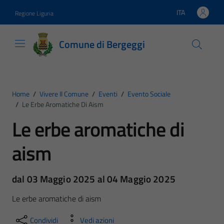
Vai ai contenuti
Vai al footer
ITA
Regione Liguria
Lingua attiva:
Comune di Bergeggi
Home
/
Vivere Il Comune
/
Eventi
/
Evento Sociale
/
Le Erbe Aromatiche Di Aism
Le erbe aromatiche di
aism
dal 03 Maggio 2025 al 04 Maggio 2025
Le erbe aromatiche di aism
Condividi
Vedi azioni