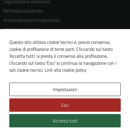
Segnalazione disservizio
Richiesta assistenza
Amministrazione trasparente
Informativa privacy
Cookie Policy
Questo sito utilizza cookie tecnici e, previo consenso,
Note legali
cookie di profilazione di terze parti. Cliccando sul tasto
'Accetta tutti' si presta il consenso alla profilazione,
Dichiarazione di accessibilità
cliccando sul tasto 'Esci' si continua la navigazione con i
Piano di miglioramento del sito
soli cookie tecnici.
Link alla cookie policy
Area Privata
Impostazioni
Esci
Accetta tutti
Credits: ©
Technical Design s.r.l.