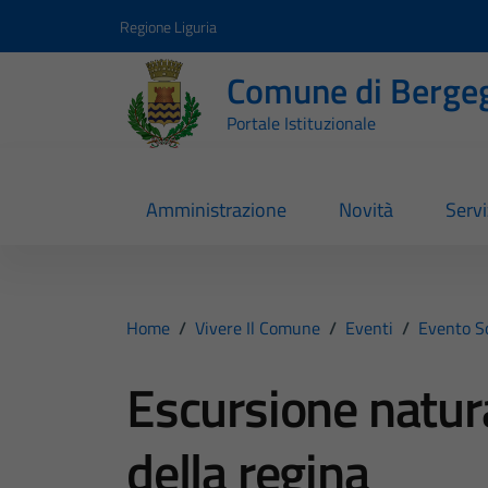
Vai ai contenuti
Vai al footer
Regione Liguria
Comune di Berge
Portale Istituzionale
Amministrazione
Novità
Servi
Home
/
Vivere Il Comune
/
Eventi
/
Evento S
Escursione natura
della regina