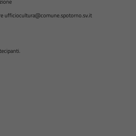
azione
re ufficiocultura@comune.spotorno.sv.it
tecipanti.