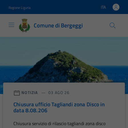
Vai ai contenuti
Vai al footer
ITA
Regione Liguria
Lingua attiva:
Comune di Bergeggi
Comune di Bergeggi
Contenuti in evidenza
NOTIZIA
03 AGO 26
Chiusura ufficio Tagliandi zona Disco in
data 8.08.206
Chiusura servizio di rilascio tagliandi zona disco