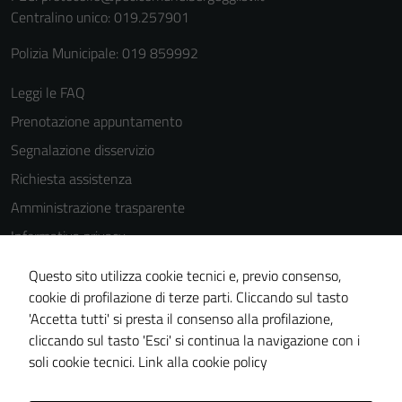
Centralino unico: 019.257901
Polizia Municipale: 019 859992
Leggi le FAQ
Prenotazione appuntamento
Segnalazione disservizio
Richiesta assistenza
Amministrazione trasparente
Informativa privacy
Cookie Policy
Questo sito utilizza cookie tecnici e, previo consenso,
Note legali
cookie di profilazione di terze parti. Cliccando sul tasto
'Accetta tutti' si presta il consenso alla profilazione,
Dichiarazione di accessibilità
cliccando sul tasto 'Esci' si continua la navigazione con i
Piano di miglioramento del sito
soli cookie tecnici.
Link alla cookie policy