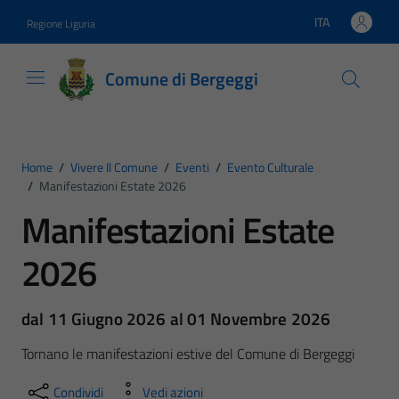
Vai ai contenuti
Vai al footer
ITA
Regione Liguria
Lingua attiva:
Comune di Bergeggi
Home
/
Vivere Il Comune
/
Eventi
/
Evento Culturale
/
Manifestazioni Estate 2026
Manifestazioni Estate
2026
dal 11 Giugno 2026 al 01 Novembre 2026
Tornano le manifestazioni estive del Comune di Bergeggi
Condividi
Vedi azioni