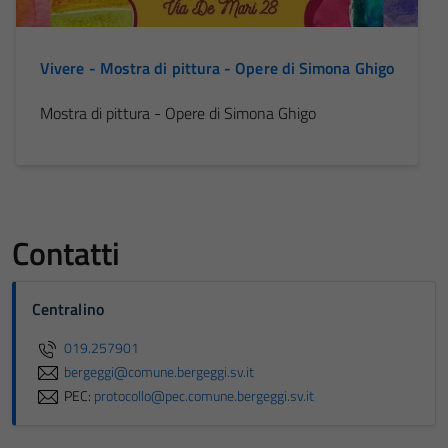
sono necessari
per il
funzionamento
Vivere - Mostra di pittura - Opere di Simona Ghigo
del sito e non
possono
Mostra di pittura - Opere di Simona Ghigo
essere
disabilitati.
Questi cookie
non raccolgono
informazioni
Contatti
personali.
Centralino
019.257901
bergeggi@comune.bergeggi.sv.it
PEC:
protocollo@pec.comune.bergeggi.sv.it