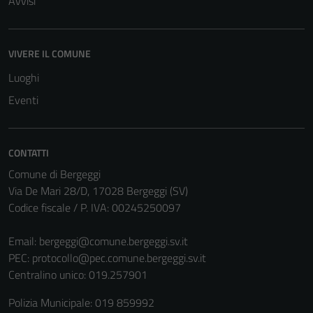
Avvisi
essere
disabilitati.
Questi cookie
VIVERE IL COMUNE
non raccolgono
Luoghi
informazioni
personali.
Eventi
CONTATTI
Comune di Bergeggi
Via De Mari 28/D, 17028 Bergeggi (SV)
Codice fiscale / P. IVA: 00245250097
Email:
bergeggi@comune.bergeggi.sv.it
PEC:
protocollo@pec.comune.bergeggi.sv.it
Centralino unico: 019.257901
Polizia Municipale: 019 859992