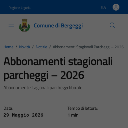
Vai ai contenuti
Vai al footer
ITA
Regione Liguria
Lingua attiva:
Comune di Bergeggi
Home
/
Novità
/
Notizie
/
Abbonamenti Stagionali Parcheggi – 2026
Abbonamenti stagionali
parcheggi – 2026
Abbonamenti stagionali parcheggi litorale
Data:
Tempo di lettura:
1 min
29 Maggio 2026