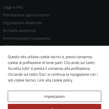
Leggi le FAQ
Prenotazione appuntamento
Segnalazione disservizio
Richiesta assistenza
Amministrazione trasparente
Informativa privacy
Cookie Policy
Questo sito utilizza cookie tecnici e, previo consenso,
Note legali
cookie di profilazione di terze parti. Cliccando sul tasto
'Accetta tutti' si presta il consenso alla profilazione,
Dichiarazione di accessibilità
cliccando sul tasto 'Esci' si continua la navigazione con i
Piano di miglioramento del sito
soli cookie tecnici.
Link alla cookie policy
Area Privata
Impostazioni