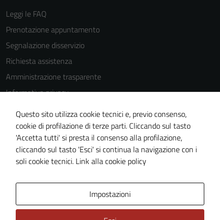
essere
Leggi le FAQ
disabilitati.
Prenotazione appuntamento
Questi cookie
non raccolgono
Segnalazione disservizio
informazioni
Richiesta assistenza
personali.
Amministrazione trasparente
Informativa privacy
Cookie Policy
Questo sito utilizza cookie tecnici e, previo consenso,
Note legali
cookie di profilazione di terze parti. Cliccando sul tasto
'Accetta tutti' si presta il consenso alla profilazione,
Dichiarazione di accessibilità
cliccando sul tasto 'Esci' si continua la navigazione con i
Piano di miglioramento del sito
soli cookie tecnici.
Link alla cookie policy
Area Privata
Impostazioni