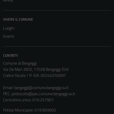
VIVERE IL COMUNE
Luoghi
Eventi
CONTATTI
Comune di Bergeggi
Via De Mari 28/D, 17028 Bergeggi (SV)
Codice fiscale / P. IVA: 00245250097
Tecnici
Questi cookie
Email:
bergeggi@comune.bergeggi.sv.it
sono necessari
PEC:
protocollo@pec.comune.bergeggi.sv.it
per il
Centralino unico: 019.257901
funzionamento
del sito e non
Polizia Municipale: 019 859992
possono