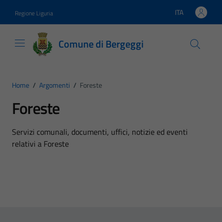
Vai ai contenuti
Vai al footer
ITA
Regione Liguria
Lingua attiva:
Comune di Bergeggi
Home
/
Argomenti
/
Foreste
Foreste
Dettagli dell'argomento
Servizi comunali, documenti, uffici, notizie ed eventi
relativi a Foreste