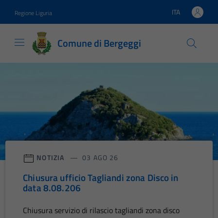
Vai ai contenuti
Vai al footer
ITA
Regione Liguria
Lingua attiva:
Comune di Bergeggi
Comune di Bergeggi
Contenuti in evidenza
NOTIZIA
03 AGO 26
Chiusura ufficio Tagliandi zona Disco in
data 8.08.206
Chiusura servizio di rilascio tagliandi zona disco