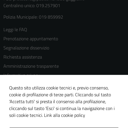
Centralino unico: 019.257901
Polizia Municipale: 019 859992
Leggi le FAQ
Prenotazione appuntamento
Segnalazione disservizio
Richiesta assistenza
Amministrazione trasparente
Informativa privacy
Cookie Policy
Questo sito utilizza cookie tecnici e, previo consenso,
Note legali
cookie di profilazione di terze parti. Cliccando sul tasto
'Accetta tutti' si presta il consenso alla profilazione,
Dichiarazione di accessibilità
cliccando sul tasto 'Esci' si continua la navigazione con i
Piano di miglioramento del sito
soli cookie tecnici.
Link alla cookie policy