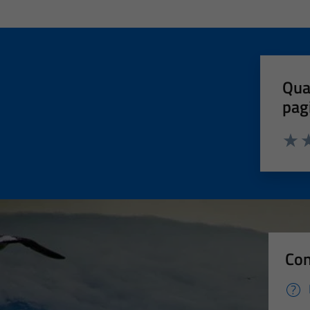
Qua
pag
Valut
Va
Con