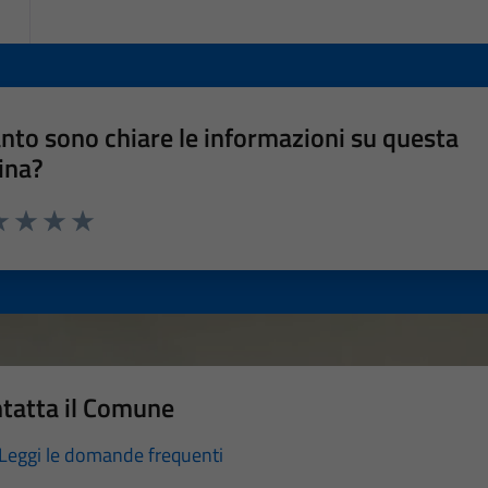
nto sono chiare le informazioni su questa
ina?
a 1 stelle su 5
luta 2 stelle su 5
Valuta 3 stelle su 5
Valuta 4 stelle su 5
Valuta 5 stelle su 5
tatta il Comune
Leggi le domande frequenti