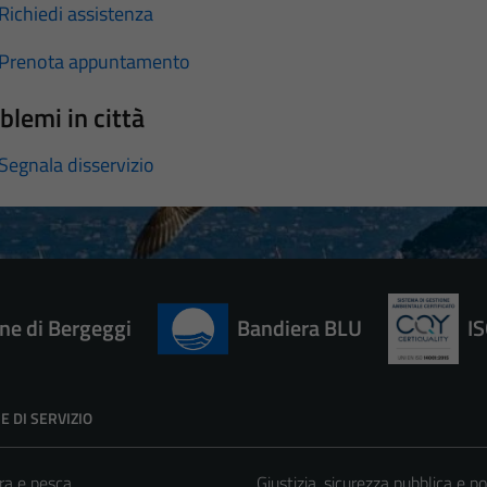
Richiedi assistenza
Prenota appuntamento
blemi in città
Segnala disservizio
e di Bergeggi
Bandiera BLU
I
E DI SERVIZIO
ra e pesca
Giustizia, sicurezza pubblica e po