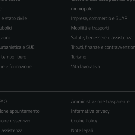
e
municipale
e stato civile
Imprese, commercio e SUAP
ubblici
Mobilità e trasporti
zioni
Salute, benessere e assistenza
 urbanistica e SUE
Tributi, finanze e contravvenzion
e tempo libero
Turismo
ne e formazione
Vita lavorativa
 FAQ
Amministrazione trasparente
Tecnici
zione appuntamento
Informativa privacy
Questi cookie
one disservizio
Cookie Policy
sono necessari
a assistenza
Note legali
per il