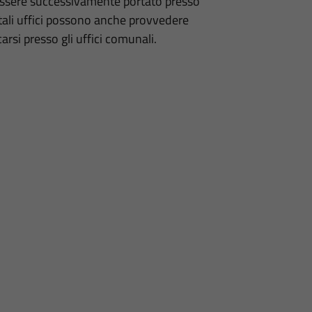
 essere successivamente portato presso
 tali uffici possono anche provvedere
arsi presso gli uffici comunali.