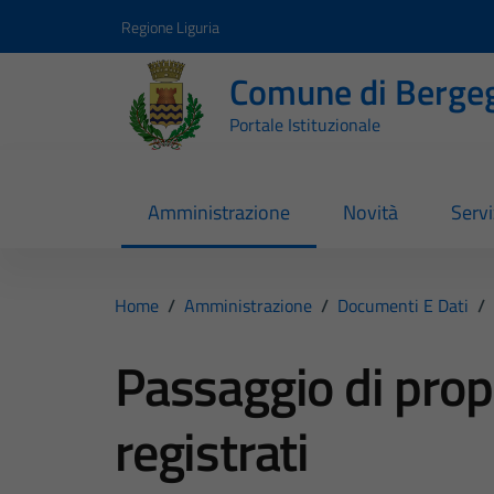
Vai ai contenuti
Vai al footer
Regione Liguria
Comune di Berge
Portale Istituzionale
Amministrazione
Novità
Servi
Home
/
Amministrazione
/
Documenti E Dati
/
Passaggio di propr
registrati