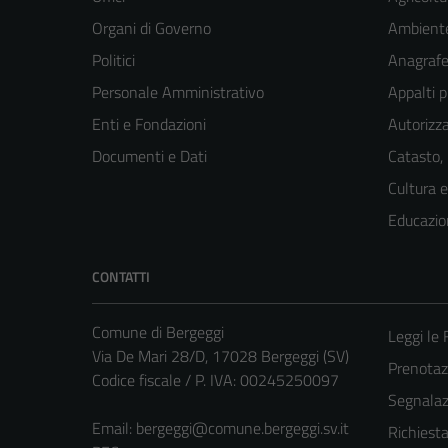
Organi di Governo
Ambient
Politici
Anagrafe 
Personale Amministrativo
Appalti p
Enti e Fondazioni
Autorizza
Documenti e Dati
Catasto,
Cultura 
Educazio
CONTATTI
Comune di Bergeggi
Leggi le
Via De Mari 28/D, 17028 Bergeggi (SV)
Prenota
Codice fiscale / P. IVA: 00245250097
Segnalazi
Email:
bergeggi@comune.bergeggi.sv.it
Richiest