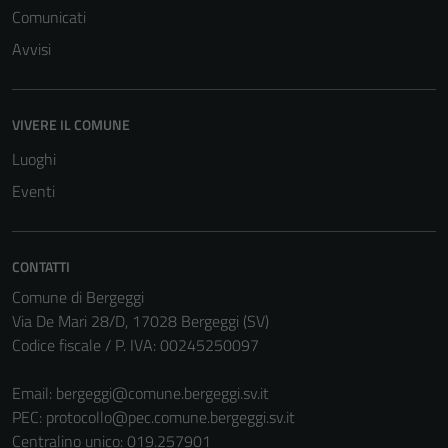
Comunicati
possono
essere
Avvisi
disabilitati.
Questi cookie
non raccolgono
VIVERE IL COMUNE
informazioni
Luoghi
personali.
Eventi
CONTATTI
Comune di Bergeggi
Via De Mari 28/D, 17028 Bergeggi (SV)
Codice fiscale / P. IVA: 00245250097
Email:
bergeggi@comune.bergeggi.sv.it
PEC:
protocollo@pec.comune.bergeggi.sv.it
Centralino unico: 019.257901