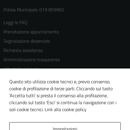
Polizia Municipale: 019 859992
Leggi le FAQ
Prenotazione appuntamento
Segnalazione disservizio
Richiesta assistenza
Amministrazione trasparente
Informativa privacy
Cookie Policy
Questo sito utilizza cookie tecnici e, previo consenso,
Note legali
cookie di profilazione di terze parti. Cliccando sul tasto
'Accetta tutti' si presta il consenso alla profilazione,
Dichiarazione di accessibilità
cliccando sul tasto 'Esci' si continua la navigazione con i
Piano di miglioramento del sito
soli cookie tecnici.
Link alla cookie policy
Area Privata
Impostazioni