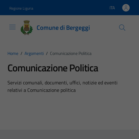
Vai ai contenuti
Vai al footer
ITA
Regione Liguria
Lingua attiva:
Comune di Bergeggi
Home
/
Argomenti
/
Comunicazione Politica
Comunicazione Politica
Dettagli dell'argomento
Servizi comunali, documenti, uffici, notizie ed eventi
relativi a Comunicazione politica