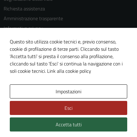
Richiesta assistenza
Amministrazione trasparente
Informativa privacy
Cookie Policy
Questo sito utilizza cookie tecnici e, previo consenso,
Note legali
cookie di profilazione di terze parti. Cliccando sul tasto
'Accetta tutti' si presta il consenso alla profilazione,
Dichiarazione di accessibilità
cliccando sul tasto 'Esci' si continua la navigazione con i
Piano di miglioramento del sito
soli cookie tecnici.
Link alla cookie policy
Area Privata
Impostazioni
Esci
Accetta tutti
Credits: ©
Technical Design s.r.l.