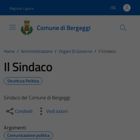
Vai ai contenuti
Vai al footer
ITA
Regione Liguria
Lingua attiva:
Comune di Bergeggi
Home
/
Amministrazione
/
Organi Di Governo
/
Il Sindaco
Il Sindaco
Struttura Politica
Sindaco del Comune di Bergeggi
Condividi
Vedi azioni
Argomenti
Comunicazione politica