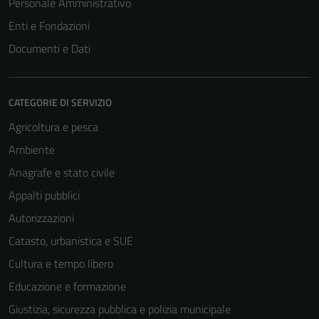
Personale Amministrativo
Tecnici
Enti e Fondazioni
Questi cookie
Documenti e Dati
sono necessari
per il
funzionamento
CATEGORIE DI SERVIZIO
del sito e non
possono
Agricoltura e pesca
essere
Ambiente
disabilitati.
Anagrafe e stato civile
Questi cookie
non raccolgono
Appalti pubblici
informazioni
Autorizzazioni
personali.
Catasto, urbanistica e SUE
Cultura e tempo libero
Educazione e formazione
Giustizia, sicurezza pubblica e polizia municipale