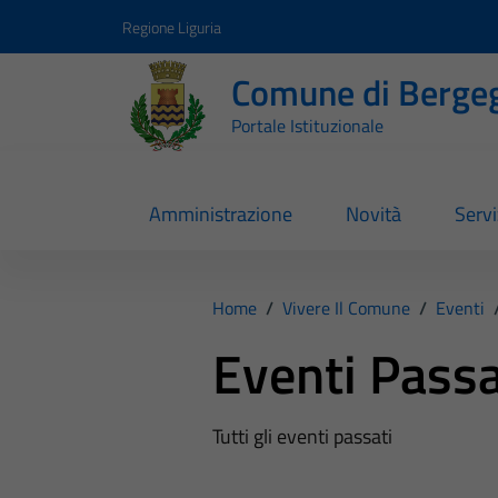
Vai ai contenuti
Vai al footer
Regione Liguria
Comune di Berge
Portale Istituzionale
Amministrazione
Novità
Servi
Home
/
Vivere Il Comune
/
Eventi
Eventi Passa
Tutti gli eventi passati