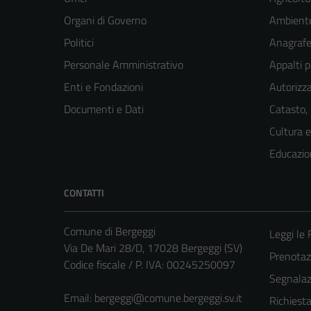
Organi di Governo
Ambient
Politici
Anagrafe 
Personale Amministrativo
Appalti p
Enti e Fondazioni
Autorizza
Documenti e Dati
Catasto,
Cultura 
Educazio
CONTATTI
Comune di Bergeggi
Leggi le
Via De Mari 28/D, 17028 Bergeggi (SV)
Prenota
Codice fiscale / P. IVA: 00245250097
Segnalazi
Email:
bergeggi@comune.bergeggi.sv.it
Richiest