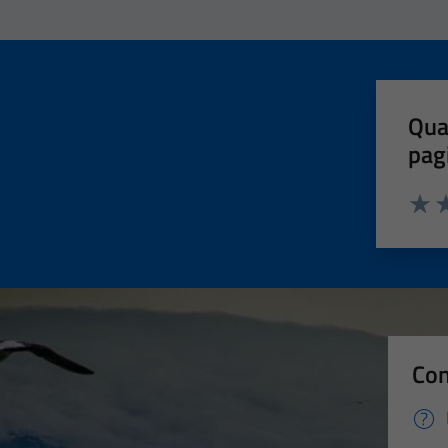
Qua
pag
Valut
Va
Con