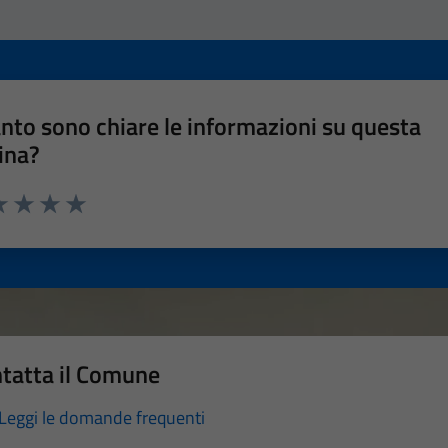
nto sono chiare le informazioni su questa
ina?
a 1 stelle su 5
luta 2 stelle su 5
Valuta 3 stelle su 5
Valuta 4 stelle su 5
Valuta 5 stelle su 5
tatta il Comune
Leggi le domande frequenti