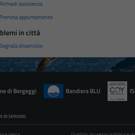
Richiedi assistenza
Prenota appuntamento
blemi in città
Segnala disservizio
e di Bergeggi
Bandiera BLU
I
E DI SERVIZIO
ra e pesca
Giustizia, sicurezza pubblica e po